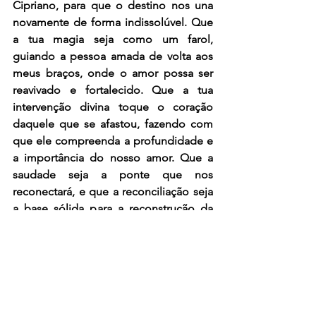
Cipriano, para que o destino nos una 
novamente de forma indissolúvel. Que 
a tua magia seja como um farol, 
guiando a pessoa amada de volta aos 
meus braços, onde o amor possa ser 
reavivado e fortalecido. Que a tua 
intervenção divina toque o coração 
daquele que se afastou, fazendo com 
que ele compreenda a profundidade e 
a importância do nosso amor. Que a 
saudade seja a ponte que nos 
reconectará, e que a reconciliação seja 
a base sólida para a reconstrução da 
nossa relação. São Cipriano, senhor das 
artes místicas, que a tua benevolência e 
poder estejam presentes neste 
momento crucial. Que esta oração, 
carregada de sinceridade e esperança, 
alcance os céus e seja atendida pelos 