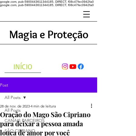
google.com, pub-5900443611344185, DIRECT, f08c47fec0942fa0
google.com, pub-5900443611344185, DIRECT, f08c47fec0942fa0
Magia e Proteção
A ENERGIA DO UNIVERSO
ATRAVÉS DAS ORAÇÕES
INÍCIO
Post
All Posts
28 de nov. de 2023
4 min de leitura
All Posts
Oração do Mago São Cipriano
CANAIS PARCEIROS
para deixar a pessoa amada
louca de amor por você
SÃO CIPRIANO