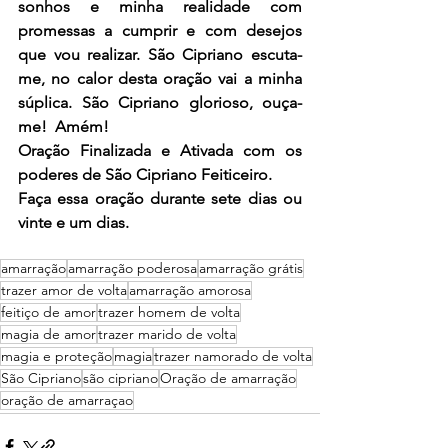
sonhos e minha realidade com 
promessas a cumprir e com desejos 
que vou realizar. São Cipriano escuta-
me, no calor desta oração vai a minha 
súplica. São Cipriano glorioso, ouça-
me!  Amém!
Oração Finalizada e Ativada com os 
poderes de São Cipriano Feiticeiro.
Faça essa oração durante sete dias ou 
vinte e um dias.
amarração
amarração poderosa
amarração grátis
trazer amor de volta
amarração amorosa
feitiço de amor
trazer homem de volta
magia de amor
trazer marido de volta
magia e proteção
magia
trazer namorado de volta
São Cipriano
são cipriano
Oração de amarração
oração de amarraçao