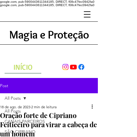
google.com, pub-5900443611344185, DIRECT, f08c47fec0942fa0
google.com, pub-5900443611344185, DIRECT, f08c47fec0942fa0
Magia e Proteção
A ENERGIA DO UNIVERSO
ATRAVÉS DAS ORAÇÕES
INÍCIO
Post
All Posts
18 de ago. de 2023
2 min de leitura
All Posts
Oração forte de Cipriano
CANAIS PARCEIROS
Feiticeiro para virar a cabeça de
um homem
SÃO CIPRIANO