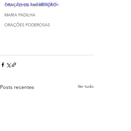
https://youtu.be/LkBY62jKt5c
ORAÇÃO DE AMARRAÇÃO
MARIA PADILHA
ORAÇÕES PODEROSAS
Ver tudo
Posts recentes