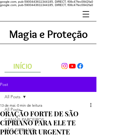
google.com, pub-5900443611344185, DIRECT, f08c47fec0942fa0
google.com, pub-5900443611344185, DIRECT, f08c47fec0942fa0
Magia e Proteção
A ENERGIA DO UNIVERSO
ATRAVÉS DAS ORAÇÕES
INÍCIO
Post
All Posts
13 de mai.
0 min de leitura
All Posts
ORAÇÃO FORTE DE SÃO
CANAIS PARCEIROS
CIPRIANO PARA ELE TE
PROCURAR URGENTE
SÃO CIPRIANO