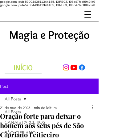
google.com, pub-5900443611344185, DIRECT, f08c47fec0942fa0
google.com, pub-5900443611344185, DIRECT, f08c47fec0942fa0
Magia e Proteção
A ENERGIA DO UNIVERSO
ATRAVÉS DAS ORAÇÕES
INÍCIO
Post
All Posts
21 de mar. de 2023
1 min de leitura
All Posts
Oração forte para deixar o
CANAIS PARCEIROS
homem aos seus pés de São
Cipriano Feiticeiro
SÃO CIPRIANO