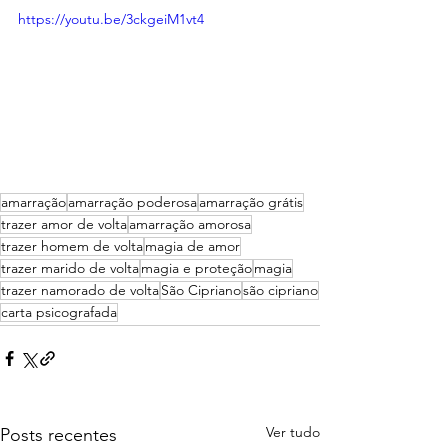
https://youtu.be/3ckgeiM1vt4
amarração
amarração poderosa
amarração grátis
trazer amor de volta
amarração amorosa
trazer homem de volta
magia de amor
trazer marido de volta
magia e proteção
magia
trazer namorado de volta
São Cipriano
são cipriano
carta psicografada
Ver tudo
Posts recentes