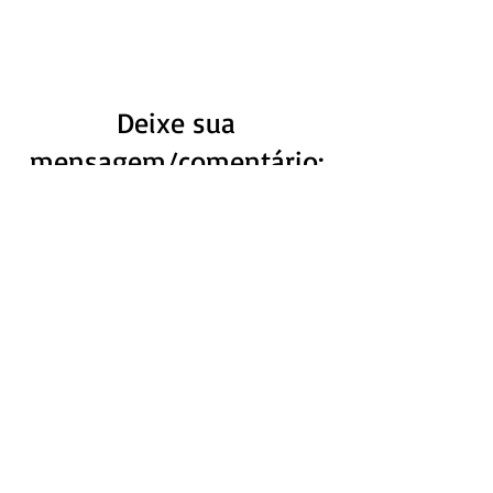
IMEDIATAMENTE
Deixe sua
mensagem/comentário:
Primeiro Nome
Ultimo Nome
Email