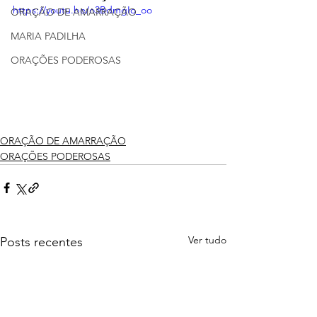
https://youtu.be/o3BdmgIo_oo
ORAÇÃO DE AMARRAÇÃO
MARIA PADILHA
ORAÇÕES PODEROSAS
ORAÇÃO DE AMARRAÇÃO
ORAÇÕES PODEROSAS
Ver tudo
Posts recentes