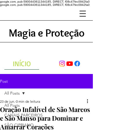
google.com, pub-5900443611344185, DIRECT, f08c47fec0942fa0
google.com, pub-5900443611344185, DIRECT, f08c47fec0942fa0
Magia e Proteção
A ENERGIA DO UNIVERSO
ATRAVÉS DAS ORAÇÕES
INÍCIO
Post
All Posts
23 de jun.
0 min de leitura
All Posts
Oração Infalível de São Marcos
CANAIS PARCEIROS
e São Manso para Dominar e
Amarrar Corações
SÃO CIPRIANO