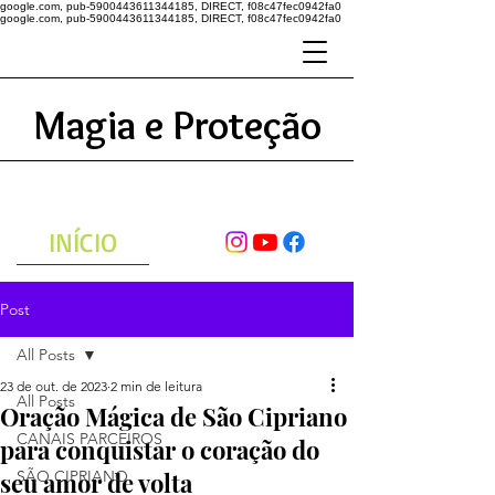
google.com, pub-5900443611344185, DIRECT, f08c47fec0942fa0
google.com, pub-5900443611344185, DIRECT, f08c47fec0942fa0
Magia e Proteção
A ENERGIA DO UNIVERSO
ATRAVÉS DAS ORAÇÕES
INÍCIO
Post
All Posts
23 de out. de 2023
2 min de leitura
All Posts
Oração Mágica de São Cipriano
CANAIS PARCEIROS
para conquistar o coração do
seu amor de volta
SÃO CIPRIANO