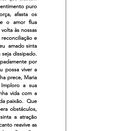
entimento puro 
ça, afasta os 
e o amor flua 
volta às nossas 
reconciliação e 
u  amado sinta 
eja dissipado.  
ipadamente por 
 possa viver a 
a prece, Maria 
Imploro a sua 
nha vida com a 
a paixão.  Que 
ra obstáculos, 
nta a atração 
anto reavive as 