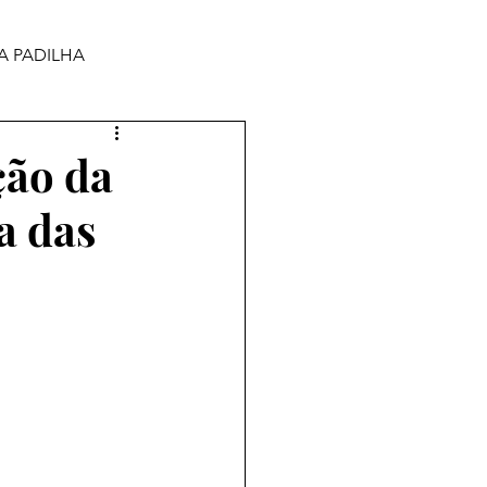
A PADILHA
ção da
a das