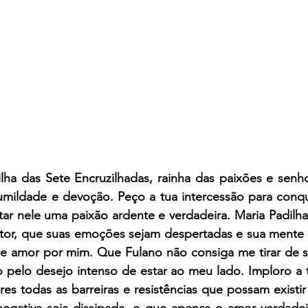
lha das Sete Encruzilhadas, rainha das paixões e senho
humildade e devoção. Peço a tua intercessão para conqu
ar nele uma paixão ardente e verdadeira. Maria Padilha 
or, que suas emoções sejam despertadas e sua mente s
 amor por mim. Que Fulano não consiga me tirar de s
 pelo desejo intenso de estar ao meu lado. Imploro a t
res todas as barreiras e resistências que possam existir
 negativa seja dissipada, e que apenas o amor verdadei