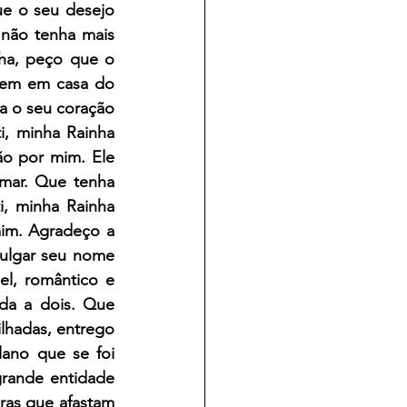
e o seu desejo 
não tenha mais 
ha, peço que o 
bem em casa do 
 o seu coração 
, minha Rainha 
ão por mim. Ele 
mar. Que tenha 
, minha Rainha 
mim. Agradeço a 
ulgar seu nome 
l, romântico e 
da a dois. Que 
lhadas, entrego 
ano que se foi 
rande entidade 
ras que afastam 