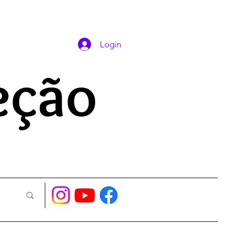
DAS ORAÇÕES
Login
eção