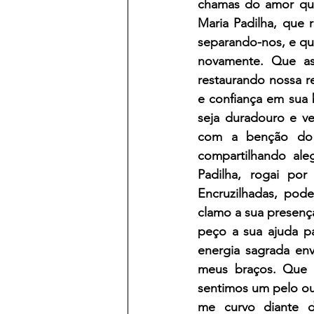
chamas do amor que
Maria Padilha, que 
separando-nos, e qu
novamente. Que as
restaurando nossa re
e confiança em sua 
seja duradouro e ve
com a benção do a
compartilhando aleg
Padilha, rogai por
Encruzilhadas, pod
clamo a sua presença
peço a sua ajuda pa
energia sagrada env
meus braços. Que 
sentimos um pelo ou
me curvo diante d