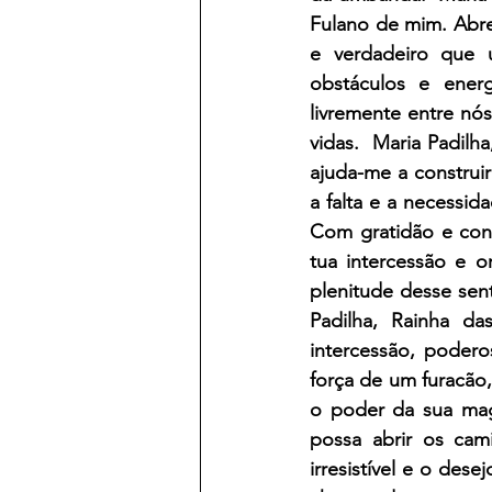
Fulano de mim. Abre
e verdadeiro que u
obstáculos e ener
livremente entre nós
vidas.  Maria Padilh
ajuda-me a construi
a falta e a necessid
Com gratidão e conf
tua intercessão e o
plenitude desse sen
Padilha, Rainha da
intercessão, podero
força de um furacão
o poder da sua magi
possa abrir os cam
irresistível e o des