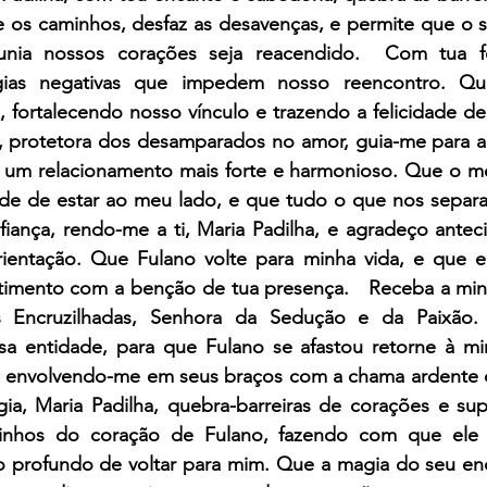
 os caminhos, desfaz as desavenças, e permite que o s
nia nossos corações seja reacendido.  Com tua for
gias negativas que impedem nosso reencontro. Qu
, fortalecendo nosso vínculo e trazendo a felicidade de 
a, protetora dos desamparados no amor, guia-me para a 
r um relacionamento mais forte e harmonioso. Que o me
ade de estar ao meu lado, e que tudo o que nos separa s
iança, rendo-me a ti, Maria Padilha, e agradeço antec
rientação. Que Fulano volte para minha vida, e que eu
timento com a benção de tua presença.   Receba a minh
s Encruzilhadas, Senhora da Sedução e da Paixão. 
sa entidade, para que Fulano se afastou retorne à mi
, envolvendo-me em seus braços com a chama ardente d
a, Maria Padilha, quebra-barreiras de corações e supe
inhos do coração de Fulano, fazendo com que ele si
ejo profundo de voltar para mim. Que a magia do seu enc