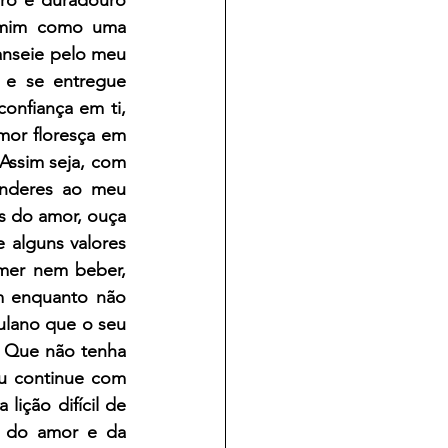
 mim como uma 
anseie pelo meu 
e se entregue 
nfiança em ti, 
or floresça em 
Assim seja, com 
enderes ao meu 
 do amor, ouça 
alguns valores 
er nem beber, 
m enquanto não 
ulano que o seu 
 Que não tenha 
u continue com 
ção difícil de 
 do amor e da 