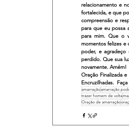
relacionamento e no
fortalecida, e que p
compreensão e respe
para que eu possa a
para mim. Que o ví
momentos felizes e c
poder, e agradeço 
perdido. Que sua lu
novamente. Amém!
Oração Finalizada e
Encruzilhadas.  Faça
amarração
amarração pod
trazer homem de volta
ma
Oração de amarração
ora