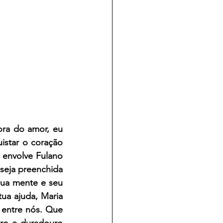
ra do amor, eu 
istar o coração 
envolve Fulano  
eja preenchida 
ua mente e seu 
ua ajuda, Maria 
 entre nós. Que 
ro e duradouro 