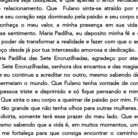
 relacionamento. Que  Fulano sinta-se atraído por
que seu coração seja dominado pela paixão e seu corpo 
onheça o meu valor, a minha presença em sua vida 
e sentimento. Maria Padilha, eu deposito minha fé e co
poder de transformar a realidade e fazer com que o am
eço desde já por tua intercessão amorosa e dedicação. 
ia Padilha das Sete Encruzilhadas, agradeço por at
 Sete Encruzilhadas, senhora dos encantos e das magias
e eu continue a acreditar no outro, mesmo sabendo de 
permeiam o mundo. Que Fulano tenha vontade de com
pessoa triste e deprimido e só fique pensando e mi
. Que sinta o seu corpo a queimar de paixão por mim. F
 tão grande que não tenha olhos para outras mulheres.
divirta, somente terá esse prazer do meu lado. Que e
esmo sabendo que a vida é, em muitos momentos, uma li
 me fortaleça para que consiga encontrar o caminho