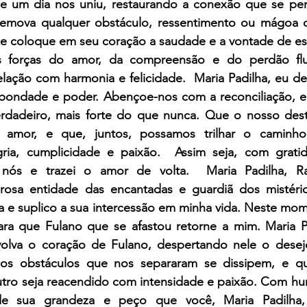
 um dia nos uniu, restaurando a conexão que se perd
remova qualquer obstáculo, ressentimento ou mágoa q
e coloque em seu coração a saudade e a vontade de est
 forças do amor, da compreensão e do perdão flua
lação com harmonia e felicidade.  Maria Padilha, eu de
bondade e poder. Abençoe-nos com a reconciliação, e
rdadeiro, mais forte do que nunca. Que o nosso desti
mor, e que, juntos, possamos trilhar o caminho d
ria, cumplicidade e paixão.  Assim seja, com gratid
 nós e trazei o amor de volta.  Maria Padilha, Ra
erosa entidade das encantadas e guardiã dos mistéri
 e suplico a sua intercessão em minha vida. Neste mome
ra que Fulano que se afastou retorne a mim. Maria Pa
olva o coração de Fulano, despertando nele o desejo
os obstáculos que nos separaram se dissipem, e q
tro seja reacendido com intensidade e paixão. Com humi
e sua grandeza e peço que você, Maria Padilha,