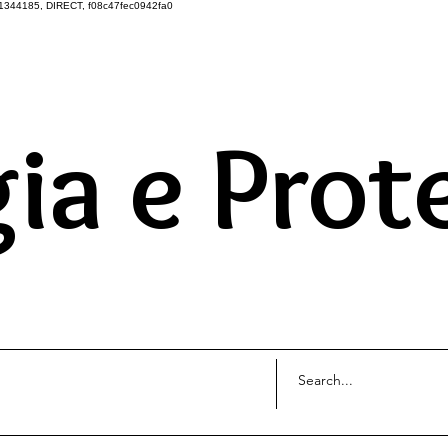
1344185, DIRECT, f08c47fec0942fa0
DO UNIVERSO ATRAVÉS 
ia e Prot