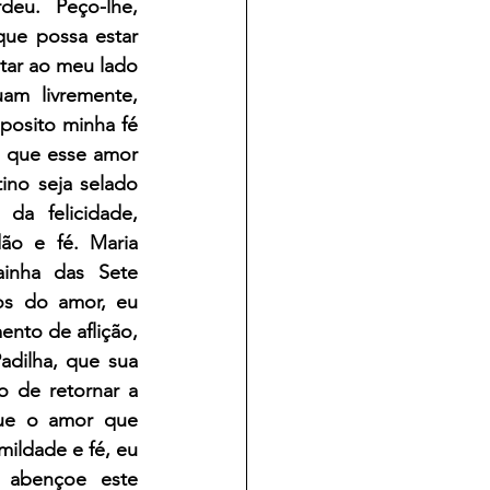
eu.  Peço-lhe, 
ue possa estar 
ar ao meu lado 
m livremente, 
posito minha fé 
 que esse amor 
no seja selado 
a felicidade, 
ão e fé. Maria 
inha das Sete 
os do amor, eu 
nto de aflição, 
dilha, que sua 
 de retornar a 
ue o amor que 
ldade e fé, eu 
 abençoe este 