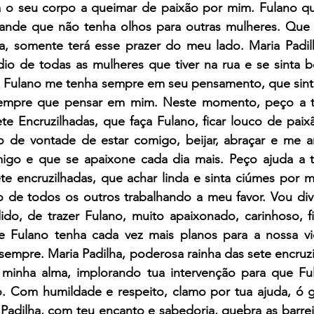
ta o seu corpo a queimar de paixão por mim. Fulano qu
ande que não tenha olhos para outras mulheres. Que 
ta, somente terá esse prazer do meu lado. Maria Padil
io de todas as mulheres que tiver na rua e se sinta 
 Fulano me tenha sempre em seu pensamento, que sinta
sempre que pensar em mim. Neste momento, peço a ti
te Encruzilhadas, que faça Fulano, ficar louco de paix
o de vontade de estar comigo, beijar, abraçar e me a
go e que se apaixone cada dia mais. Peço ajuda a ti
ete encruzilhadas, que achar linda e sinta ciúmes por 
to de todos os outros trabalhando a meu favor. Vou div
do, de trazer Fulano, muito apaixonado, carinhoso, fie
 Fulano tenha cada vez mais planos para a nossa vi
 sempre. Maria Padilha, poderosa rainha das sete encruzi
minha alma, implorando tua intervenção para que Ful
. Com humildade e respeito, clamo por tua ajuda, ó g
Padilha, com teu encanto e sabedoria, quebra as barrei