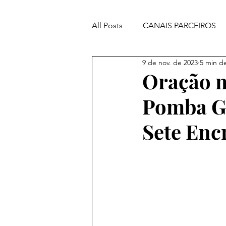
All Posts
CANAIS PARCEIROS
9 de nov. de 2023
5 min de
ORAÇÕES PODEROSAS
Oração m
Pomba Gi
Sete Enc