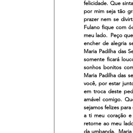
felicidade. Que sin
por mim seja tão gr
prazer nem se divir
Fulano fique com ód
meu lado.  Peço que
encher de alegria 
Maria Padilha das Se
somente ficará louc
sonhos bonitos comi
Maria Padilha das s
você, por estar jun
em troca deste pedi
amável comigo. Que
sejamos felizes para
a ti meu coração e 
retorne ao meu lado
da umbanda.  Maria 