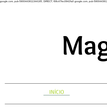
google.com, pub-5900443611344185, DIRECT, f08c47fec0942fa0
google.com, pub-590044361
A ENERGIA 
Mag
INÍCIO