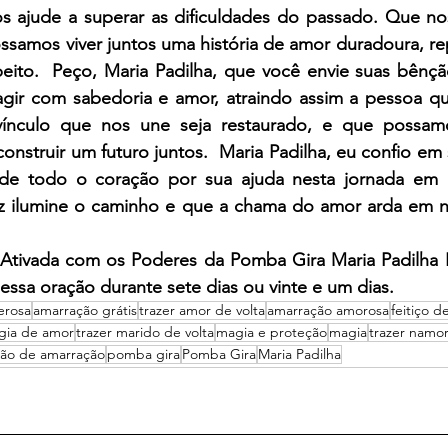
s ajude a superar as dificuldades do passado. Que noss
ossamos viver juntos uma história de amor duradoura, repl
ito.  Peço, Maria Padilha, que você envie suas bênção
gir com sabedoria e amor, atraindo assim a pessoa qu
nculo que nos une seja restaurado, e que possamos
onstruir um futuro juntos.  Maria Padilha, eu confio em 
de todo o coração por sua ajuda nesta jornada em 
z ilumine o caminho e que a chama do amor arda em n
 Ativada com os Poderes da Pomba Gira Maria Padilha R
 essa oração durante sete dias ou vinte e um dias.
erosa
amarração grátis
trazer amor de volta
amarração amorosa
feitiço d
gia de amor
trazer marido de volta
magia e proteção
magia
trazer namor
ção de amarração
pomba gira
Pomba Gira
Maria Padilha