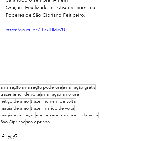
Oração Finalizada e Ativada com os 
Poderes de São Cipriano Feiticeiro.
https://youtu.be/TLcxlLlMw7U
amarração
amarração poderosa
amarração grátis
trazer amor de volta
amarração amorosa
feitiço de amor
trazer homem de volta
magia de amor
trazer marido de volta
magia e proteção
magia
trazer namorado de volta
São Cipriano
são cipriano