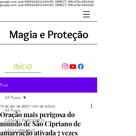
google.com, pub-5900443611344185, DIRECT, f08c47fec0942fa0
google.com, pub-5900443611344185, DIRECT, f08c47fec0942fa0
Magia e Proteção
A ENERGIA DO UNIVERSO
ATRAVÉS DAS ORAÇÕES
INÍCIO
Post
All Posts
15 de abr. de 2023
1 min de leitura
All Posts
Oração mais perigosa do
CANAIS PARCEIROS
mundo de São Cipriano de
amarração ativada 7 vezes
SÃO CIPRIANO