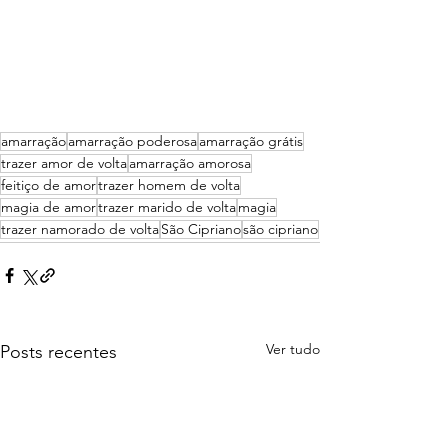
amarração
amarração poderosa
amarração grátis
trazer amor de volta
amarração amorosa
feitiço de amor
trazer homem de volta
magia de amor
trazer marido de volta
magia
trazer namorado de volta
São Cipriano
são cipriano
Ver tudo
Posts recentes