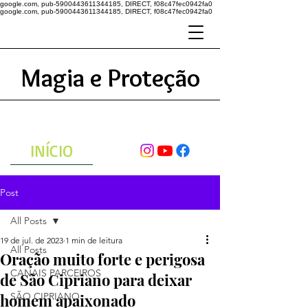
google.com, pub-5900443611344185, DIRECT, f08c47fec0942fa0
google.com, pub-5900443611344185, DIRECT, f08c47fec0942fa0
Magia e Proteção
A ENERGIA DO UNIVERSO
ATRAVÉS DAS ORAÇÕES
INÍCIO
Post
All Posts
19 de jul. de 2023
1 min de leitura
All Posts
Oração muito forte e perigosa
CANAIS PARCEIROS
de São Cipriano para deixar
homem apaixonado
SÃO CIPRIANO