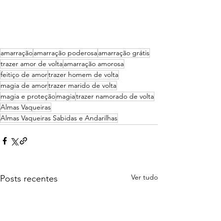
amarração
amarração poderosa
amarração grátis
trazer amor de volta
amarração amorosa
feitiço de amor
trazer homem de volta
magia de amor
trazer marido de volta
magia e proteção
magia
trazer namorado de volta
Almas Vaqueiras
Almas Vaqueiras Sabidas e Andarilhas
Ver tudo
Posts recentes