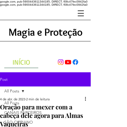
google.com, pub-5900443611344185, DIRECT, f08c47fec0942fa0
google.com, pub-5900443611344185, DIRECT, f08c47fec0942fa0
Magia e Proteção
A ENERGIA DO UNIVERSO
ATRAVÉS DAS ORAÇÕES
INÍCIO
Post
All Posts
4 de abr. de 2023
2 min de leitura
All Posts
Oração para mexer com a
CANAIS PARCEIROS
cabeça dele agora para Almas
Vaqueiras
SÃO CIPRIANO