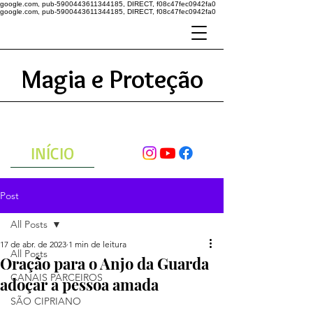
google.com, pub-5900443611344185, DIRECT, f08c47fec0942fa0
google.com, pub-5900443611344185, DIRECT, f08c47fec0942fa0
Magia e Proteção
A ENERGIA DO UNIVERSO
ATRAVÉS DAS ORAÇÕES
INÍCIO
Post
All Posts
17 de abr. de 2023
1 min de leitura
All Posts
Oração para o Anjo da Guarda
CANAIS PARCEIROS
adoçar a pessoa amada
SÃO CIPRIANO