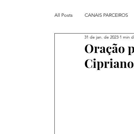
All Posts
CANAIS PARCEIROS
31 de jan. de 2023
1 min d
ORAÇÕES PODEROSAS
Oração p
Cipriano