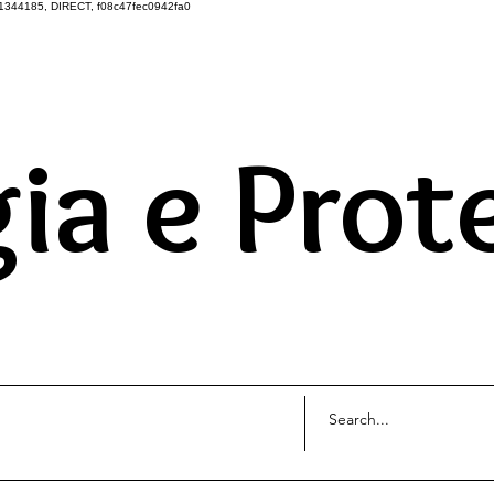
1344185, DIRECT, f08c47fec0942fa0
DO UNIVERSO ATRAVÉS 
ia e Prot