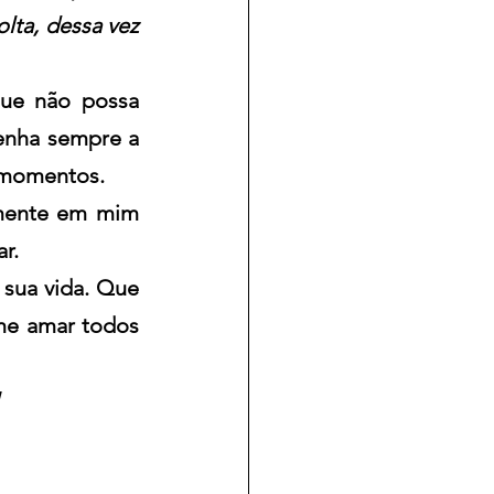
lta, dessa vez 
ue não possa 
enha sempre a 
 momentos.
mente em mim 
r.
ua vida. Que 
me amar todos 