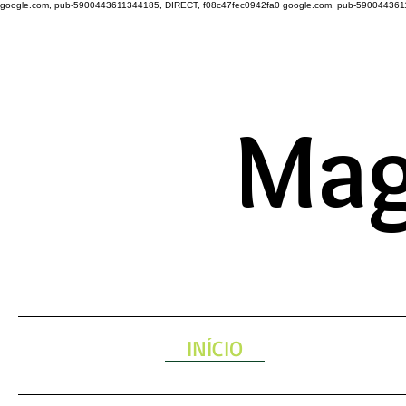
google.com, pub-5900443611344185, DIRECT, f08c47fec0942fa0
google.com, pub-590044361
A ENERGIA 
Mag
INÍCIO