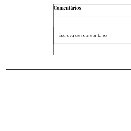
Comentários
Escreva um comentário
As Melhores Orações
Eficazes para
Relacionamentos: Amarração
Amorosa para Fortalecer
Laços
De