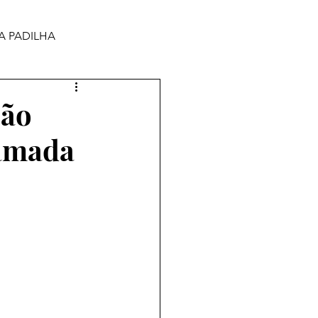
A PADILHA
São
 amada