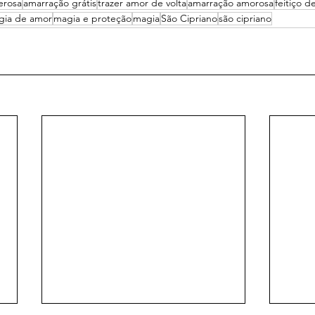
erosa
amarração grátis
trazer amor de volta
amarração amorosa
feitiço d
gia de amor
magia e proteção
magia
São Cipriano
são cipriano