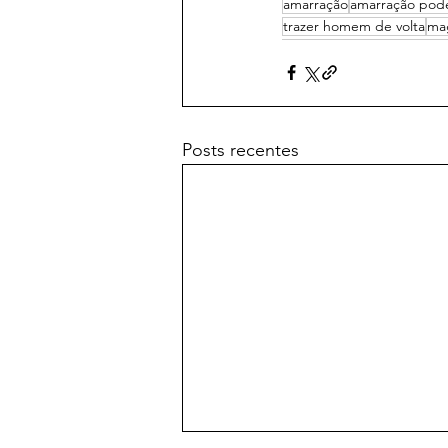
amarração
amarração pod
trazer homem de volta
ma
Posts recentes