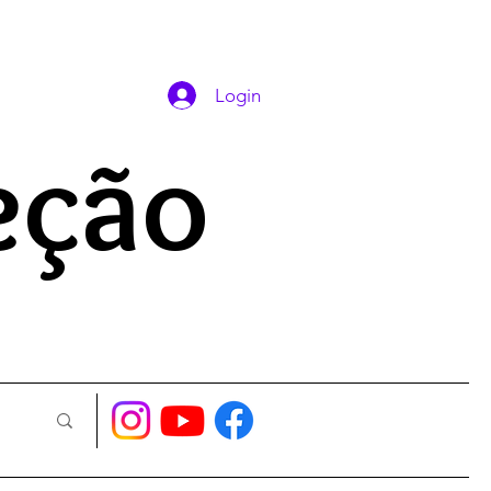
DAS ORAÇÕES
Login
eção