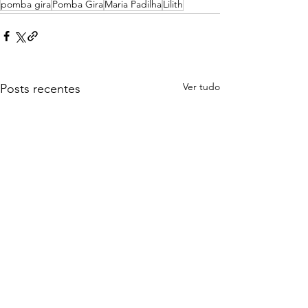
pomba gira
Pomba Gira
Maria Padilha
Lilith
Ver tudo
Posts recentes