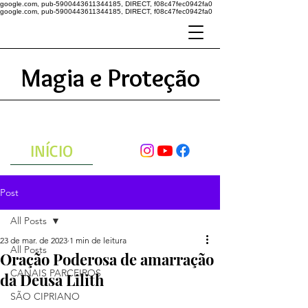
google.com, pub-5900443611344185, DIRECT, f08c47fec0942fa0
google.com, pub-5900443611344185, DIRECT, f08c47fec0942fa0
Magia e Proteção
A ENERGIA DO UNIVERSO
ATRAVÉS DAS ORAÇÕES
INÍCIO
Post
All Posts
23 de mar. de 2023
1 min de leitura
All Posts
Oração Poderosa de amarração
CANAIS PARCEIROS
da Deusa Lilith
SÃO CIPRIANO