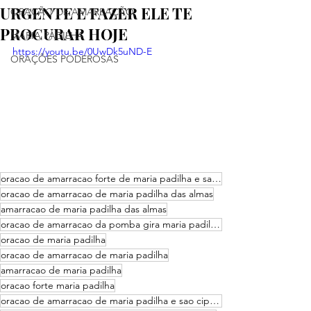
URGENTE E FAZER ELE TE
ORAÇÃO DE AMARRAÇÃO
PROCURAR HOJE
MARIA PADILHA
https://youtu.be/0UwDk5uND-E
ORAÇÕES PODEROSAS
oracao de amarracao forte de maria padilha e sao cipriano
oracao de amarracao de maria padilha das almas
amarracao de maria padilha das almas
oracao de amarracao da pomba gira maria padilha das almas
oracao de maria padilha
oracao de amarracao de maria padilha
amarracao de maria padilha
oracao forte maria padilha
oracao de amarracao de maria padilha e sao cipriano