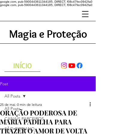
google.com, pub-5900443611344185, DIRECT, f08c47fec0942fa0
google.com, pub-5900443611344185, DIRECT, f08c47fec0942fa0
Magia e Proteção
A ENERGIA DO UNIVERSO
ATRAVÉS DAS ORAÇÕES
INÍCIO
Post
All Posts
25 de mai.
0 min de leitura
All Posts
ORAÇÃO PODEROSA DE
CANAIS PARCEIROS
MARIA PADILHA PARA
TRAZER O AMOR DE VOLTA
SÃO CIPRIANO