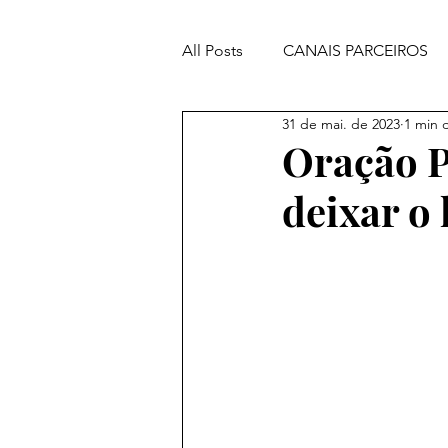
All Posts
CANAIS PARCEIROS
31 de mai. de 2023
1 min d
ORAÇÕES PODEROSAS
Oração P
deixar o