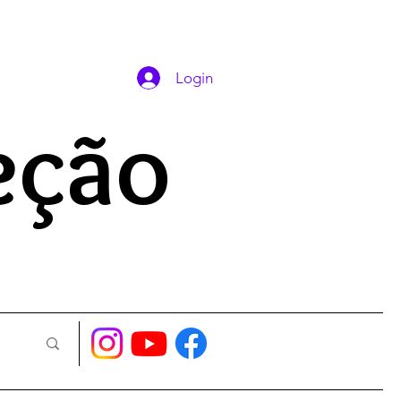
DAS ORAÇÕES
Login
eção