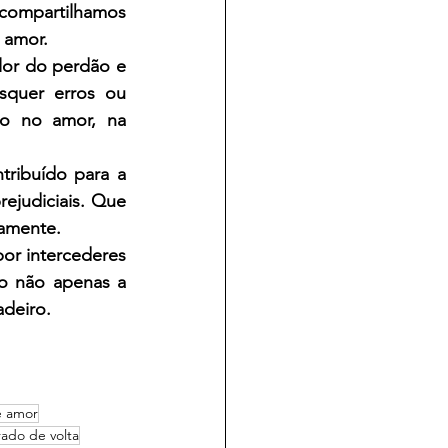
compartilhamos 
 amor.
lor do perdão e 
quer erros ou 
o no amor, na 
tribuído para a 
ejudiciais. Que 
vamente.
or intercederes 
o não apenas a 
adeiro.
e amor
ado de volta