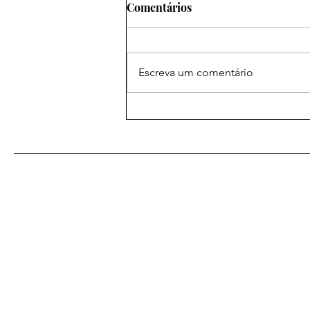
Comentários
Escreva um comentário
As Melhores Orações
Eficazes para
Relacionamentos: Amarração
Amorosa para Fortalecer
Laços
De