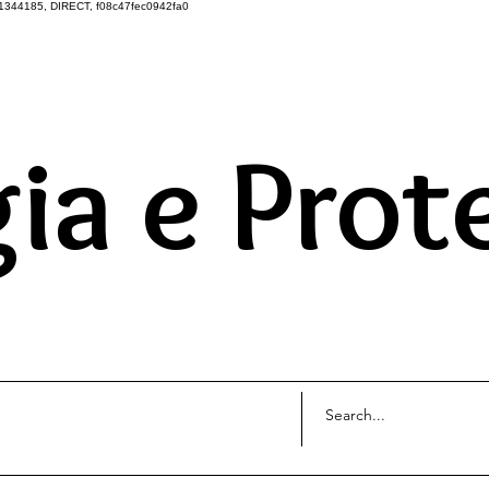
1344185, DIRECT, f08c47fec0942fa0
DO UNIVERSO ATRAVÉS 
ia e Prot