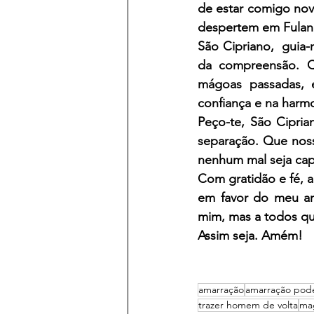
de estar comigo nov
despertem em Fulano
São Cipriano,  guia
da compreensão. Q
mágoas passadas, 
confiança e na harmo
Peço-te, São Cipria
separação. Que noss
nenhum mal seja cap
Com gratidão e fé, a
em favor do meu am
mim, mas a todos qu
Assim seja. Amém!
amarração
amarração pod
trazer homem de volta
ma