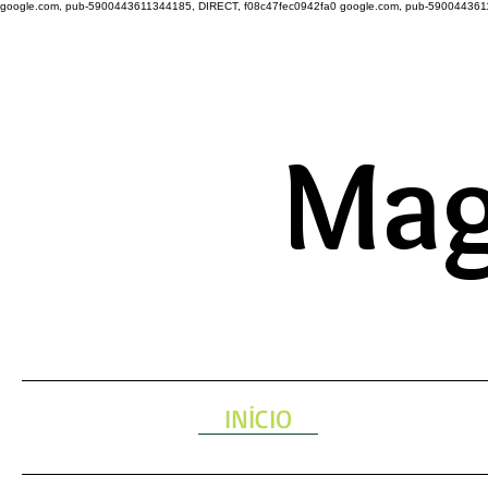
google.com, pub-5900443611344185, DIRECT, f08c47fec0942fa0
google.com, pub-590044361
A ENERGIA 
Mag
INÍCIO