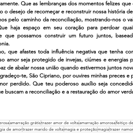
amente. Que as lembranças dos momentos felizes que 
 o desejo de recomeçar e reconstruir nossa história de
-nos pelo caminho da reconciliação, mostrando-nos o va
ue haja espaço em seu coração para perdoar quais
e que possamos construir um futuro juntos, basead
nia.
no, que afastes toda influência negativa que tenha con
o amor seja protegido de invejas, ciúmes e energias pr
az de abalar nossa união quando estivermos juntos no
gradeço-te, São Cipriano, por ouvires minhas preces e p
or perdido. Que teu poderoso auxílio seja concedid
e buscam a reconciliação e a restauração do amor verd
erosa
amarração grátis
trazer amor de volta
amarração amorosa
feitiço d
gia de amor
trazer marido de volta
magia e proteção
magia
trazer namor