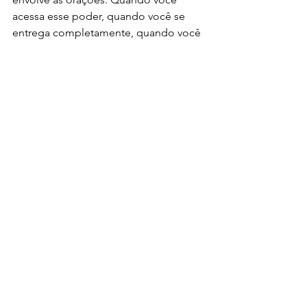
acessa esse poder, quando você se 
entrega completamente, quando você 
sente que o universo está ao seu lado, 
nada pode impedir que o amor volte 
para você, que o amor se fortaleça, 
que o amor se torne eterno.
As 
orações de amarração amorosa
 são 
mais do que simples preces - são 
verdadeiros rituais de transformação, 
são pontes que ligam corações, são 
chaves que abrem portas para um 
futuro cheio de amor, de paixão, de 
cumplicidade. Não tenha medo de 
usar essa força, não tenha medo de 
pedir, não tenha medo de acreditar.
Você merece ser feliz, você merece 