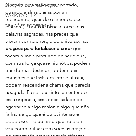
Quando o coração está apertado, 
ORAÇÃO DE AMARRAÇÃO
quando a alma clama por um 
MARIA PADILHA
reencontro, quando o amor parece 
ORAÇÕES PODEROSAS
distante, é hora de buscar forças nas 
palavras sagradas, nas preces que 
vibram com a energia do universo, nas 
orações para fortalecer o amor
 que 
tocam o mais profundo do ser e que, 
com sua força quase hipnótica, podem 
transformar destinos, podem unir 
corações que insistem em se afastar, 
podem reacender a chama que parecia 
apagada. Eu sei, eu sinto, eu entendo 
essa urgência, essa necessidade de 
agarrar-se a algo maior, a algo que não 
falha, a algo que é puro, intenso e 
poderoso. E é por isso que hoje eu 
vou compartilhar com você as orações 
de amarração amorosa mais eficazes, 