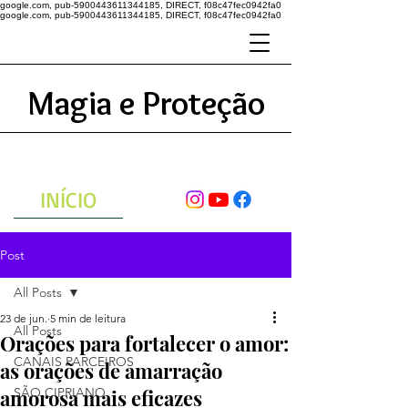
google.com, pub-5900443611344185, DIRECT, f08c47fec0942fa0
google.com, pub-5900443611344185, DIRECT, f08c47fec0942fa0
Magia e Proteção
A ENERGIA DO UNIVERSO
ATRAVÉS DAS ORAÇÕES
INÍCIO
Post
All Posts
23 de jun.
5 min de leitura
All Posts
Orações para fortalecer o amor:
CANAIS PARCEIROS
as orações de amarração
amorosa mais eficazes
SÃO CIPRIANO