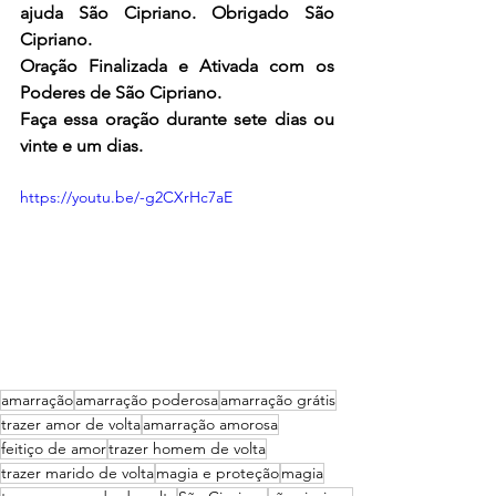
ajuda São Cipriano. Obrigado São 
Cipriano.
Oração Finalizada e Ativada com os 
Poderes de São Cipriano.
Faça essa oração durante sete dias ou 
vinte e um dias.
https://youtu.be/-g2CXrHc7aE
amarração
amarração poderosa
amarração grátis
trazer amor de volta
amarração amorosa
feitiço de amor
trazer homem de volta
trazer marido de volta
magia e proteção
magia