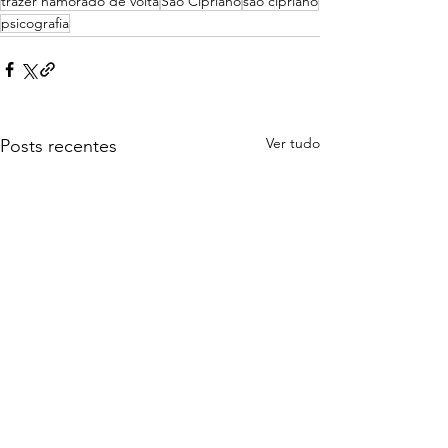
trazer namorado de volta
São Cipriano
são cipriano
psicografia
Ver tudo
Posts recentes