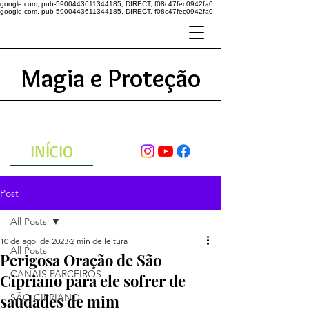
google.com, pub-5900443611344185, DIRECT, f08c47fec0942fa0
google.com, pub-5900443611344185, DIRECT, f08c47fec0942fa0
Magia e Proteção
A ENERGIA DO UNIVERSO
ATRAVÉS DAS ORAÇÕES
INÍCIO
Post
All Posts
10 de ago. de 2023
2 min de leitura
All Posts
Perigosa Oração de São
CANAIS PARCEIROS
Cipriano para ele sofrer de
saudades de mim
SÃO CIPRIANO