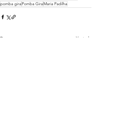
pomba gira
Pomba Gira
Maria Padilha
Ver tudo
Posts recentes