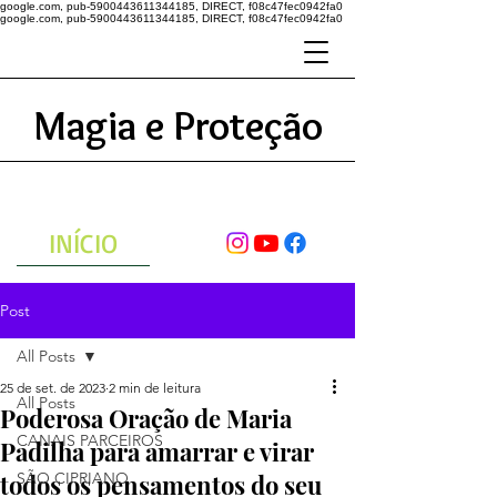
google.com, pub-5900443611344185, DIRECT, f08c47fec0942fa0
google.com, pub-5900443611344185, DIRECT, f08c47fec0942fa0
Magia e Proteção
A ENERGIA DO UNIVERSO
ATRAVÉS DAS ORAÇÕES
INÍCIO
Post
All Posts
25 de set. de 2023
2 min de leitura
All Posts
Poderosa Oração de Maria
CANAIS PARCEIROS
Padilha para amarrar e virar
todos os pensamentos do seu
SÃO CIPRIANO