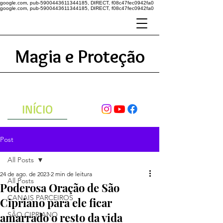
google.com, pub-5900443611344185, DIRECT, f08c47fec0942fa0
google.com, pub-5900443611344185, DIRECT, f08c47fec0942fa0
Magia e Proteção
A ENERGIA DO UNIVERSO
ATRAVÉS DAS ORAÇÕES
INÍCIO
Post
All Posts
24 de ago. de 2023
2 min de leitura
All Posts
Poderosa Oração de São
CANAIS PARCEIROS
Cipriano para ele ficar
amarrado o resto da vida
SÃO CIPRIANO