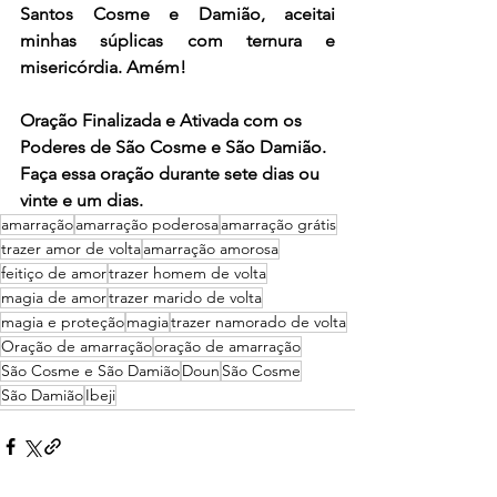
Santos Cosme e Damião, aceitai 
minhas súplicas com ternura e 
misericórdia. Amém!
Oração Finalizada e
 Ativada com os 
Poderes de São Cosme e São Damião. 
Faça essa oração durante sete dias ou 
vinte e um dias. 
amarração
amarração poderosa
amarração grátis
trazer amor de volta
amarração amorosa
feitiço de amor
trazer homem de volta
magia de amor
trazer marido de volta
magia e proteção
magia
trazer namorado de volta
Oração de amarração
oração de amarração
São Cosme e São Damião
Doun
São Cosme
São Damião
Ibeji