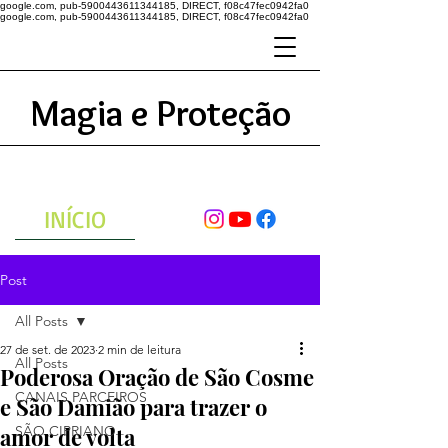
google.com, pub-5900443611344185, DIRECT, f08c47fec0942fa0
google.com, pub-5900443611344185, DIRECT, f08c47fec0942fa0
Magia e Proteção
A ENERGIA DO UNIVERSO
ATRAVÉS DAS ORAÇÕES
INÍCIO
Post
All Posts
27 de set. de 2023
2 min de leitura
All Posts
Poderosa Oração de São Cosme
CANAIS PARCEIROS
e São Damião para trazer o
amor de volta
SÃO CIPRIANO