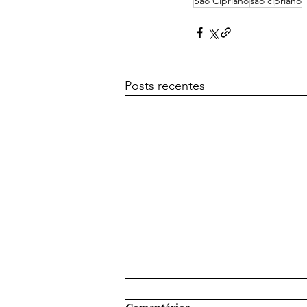
São Cipriano
são cipriano
Posts recentes