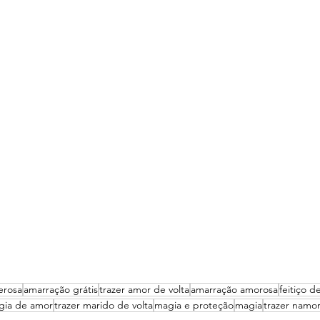
erosa
amarração grátis
trazer amor de volta
amarração amorosa
feitiço d
gia de amor
trazer marido de volta
magia e proteção
magia
trazer namor