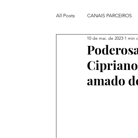
All Posts
CANAIS PARCEIROS
10 de mai. de 2023
1 min d
ORAÇÕES PODEROSAS
Poderosa
Cipriano
amado de