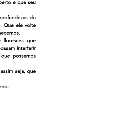
erto e que seu 
profundezas do 
 Que ele volte 
hecemos.
lorescer, que 
ssam interferir 
 que possamos 
ssim seja, que 
iro.