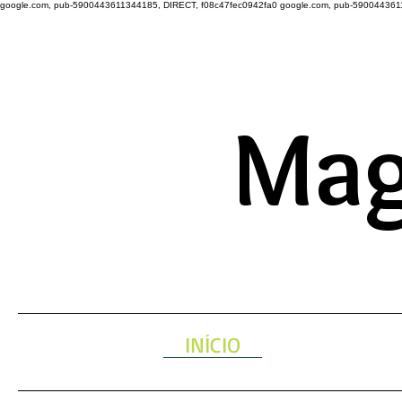
google.com, pub-5900443611344185, DIRECT, f08c47fec0942fa0
google.com, pub-590044361
A ENERGIA 
Mag
INÍCIO