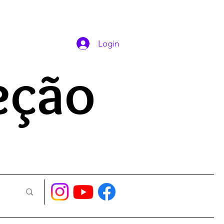
DAS ORAÇÕES
Login
eção