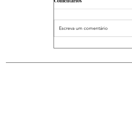
Comentários
Escreva um comentário
As Melhores Orações
Eficazes para
Relacionamentos: Amarração
Amorosa para Fortalecer
Laços
De