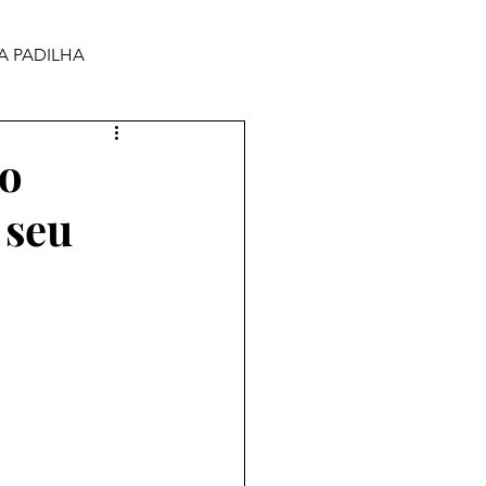
A PADILHA
ão
 seu