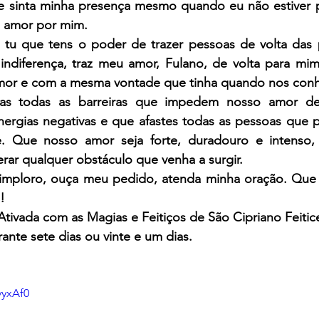
que sinta minha presença mesmo quando eu não estiver p
e amor por mim.
, tu que tens o poder de trazer pessoas de volta das 
ndiferença, traz meu amor, Fulano, de volta para mim.
mor e com a mesma vontade que tinha quando nos con
as todas as barreiras que impedem nosso amor de f
nergias negativas e que afastes todas as pessoas que po
e. Que nosso amor seja forte, duradouro e intenso,
erar qualquer obstáculo que venha a surgir.
 imploro, ouça meu pedido, atenda minha oração. Que a
!
Ativada com as Magias e Feitiços de São Cipriano Feitice
ante sete dias ou vinte e um dias.
vyxAf0