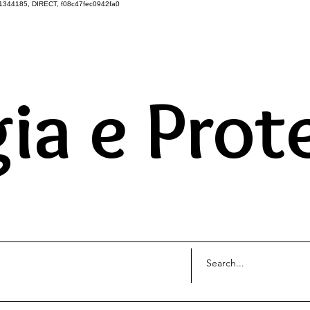
1344185, DIRECT, f08c47fec0942fa0
DO UNIVERSO ATRAVÉS 
ia e Prot