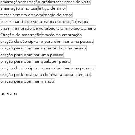
amarração
amarração grátis
trazer amor de volta
amarração amorosa
feitiço de amor
trazer homem de volta
magia de amor
trazer marido de volta
magia e proteção
magia
trazer namorado de volta
São Cipriano
são cipriano
Oração de amarração
oração de amarração
oração de são cipriano para dominar uma pessoa
oração para dominar a mente de uma pessoa
oração para dominar uma pessoa
oração para dominar qualquer pesso
oração de são cipriano para dominar uma pessoa amada
oração poderosa para dominar a pessoa amada
oração para dominar marido
Ver tudo
Posts recentes