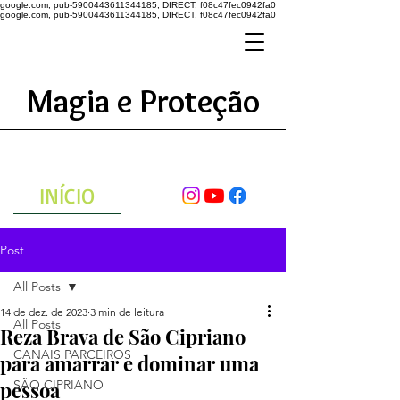
google.com, pub-5900443611344185, DIRECT, f08c47fec0942fa0
google.com, pub-5900443611344185, DIRECT, f08c47fec0942fa0
Magia e Proteção
A ENERGIA DO UNIVERSO
ATRAVÉS DAS ORAÇÕES
INÍCIO
Post
All Posts
14 de dez. de 2023
3 min de leitura
All Posts
Reza Brava de São Cipriano
CANAIS PARCEIROS
para amarrar e dominar uma
pessoa
SÃO CIPRIANO