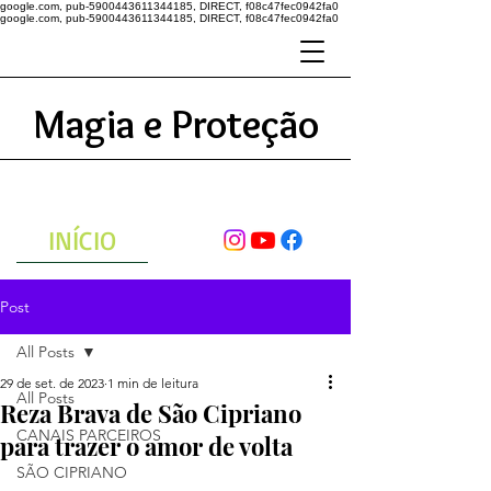
google.com, pub-5900443611344185, DIRECT, f08c47fec0942fa0
google.com, pub-5900443611344185, DIRECT, f08c47fec0942fa0
Magia e Proteção
A ENERGIA DO UNIVERSO
ATRAVÉS DAS ORAÇÕES
INÍCIO
Post
All Posts
29 de set. de 2023
1 min de leitura
All Posts
Reza Brava de São Cipriano
CANAIS PARCEIROS
para trazer o amor de volta
SÃO CIPRIANO