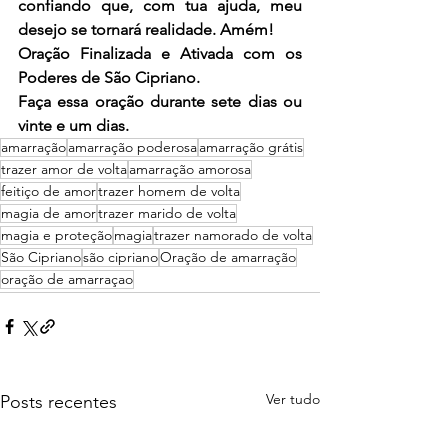
confiando que, com tua ajuda, meu 
desejo se tornará realidade. Amém!
Oração Finalizada e Ativada com os 
Poderes de São Cipriano.
Faça essa oração durante sete dias ou 
vinte e um dias.
amarração
amarração poderosa
amarração grátis
trazer amor de volta
amarração amorosa
feitiço de amor
trazer homem de volta
magia de amor
trazer marido de volta
magia e proteção
magia
trazer namorado de volta
São Cipriano
são cipriano
Oração de amarração
oração de amarraçao
Ver tudo
Posts recentes