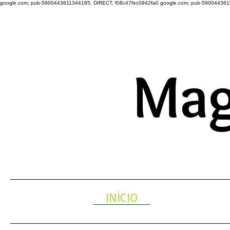
google.com, pub-5900443611344185, DIRECT, f08c47fec0942fa0
google.com, pub-590044361
A ENERGIA 
Mag
INÍCIO