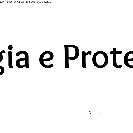
1344185, DIRECT, f08c47fec0942fa0
DO UNIVERSO ATRAVÉS 
ia e Prot