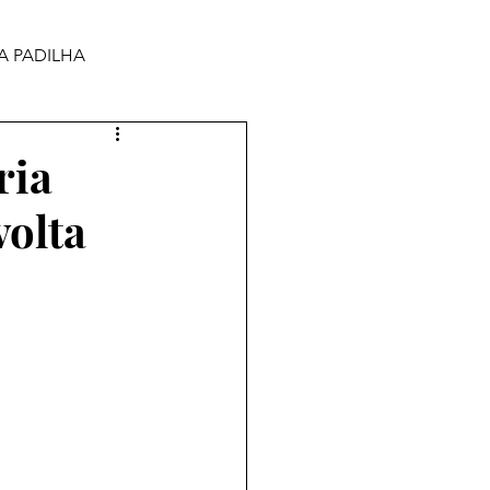
A PADILHA
ria
volta