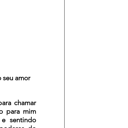
o seu amor 
ara chamar 
o para mim 
 sentindo 