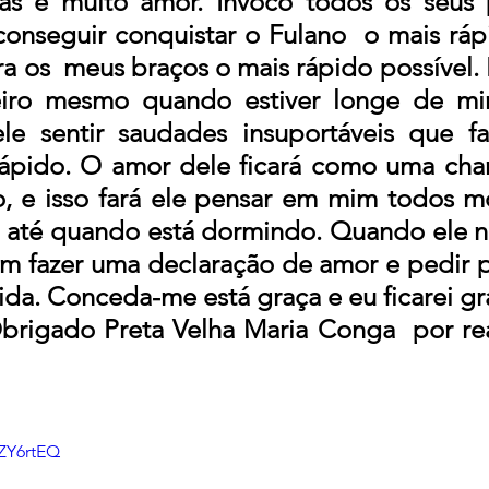
as e muito amor. Invoco todos os seus 
onseguir conquistar o Fulano  o mais rápid
 os  meus braços o mais rápido possível. El
iro mesmo quando estiver longe de mi
ele sentir saudades insuportáveis que f
ápido. O amor dele ficará como uma cha
, e isso fará ele pensar em mim todos m
 até quando está dormindo. Quando ele n
im fazer uma declaração de amor e pedir pa
ida. Conceda-me está graça e eu ficarei gra
brigado Preta Velha Maria Conga  por rea
ZY6rtEQ