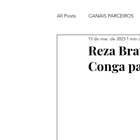
All Posts
CANAIS PARCEIROS
13 de mar. de 2023
1 min d
ORAÇÕES PODEROSAS
Reza Bra
Conga pa