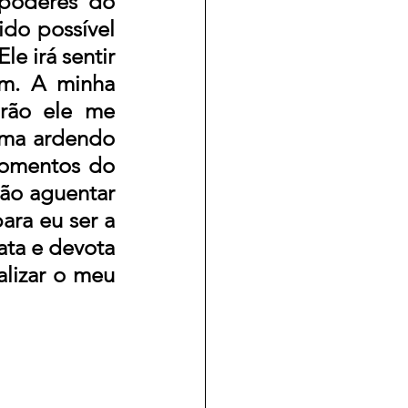
poderes do 
o possível  
e irá sentir 
m. A minha 
arão ele me 
ma ardendo 
omentos do 
ão aguentar 
ra eu ser a 
ta e devota 
lizar o meu 