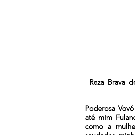
Reza  Brava  d
Poderosa Vovó 
até mim Fulan
como a mulher