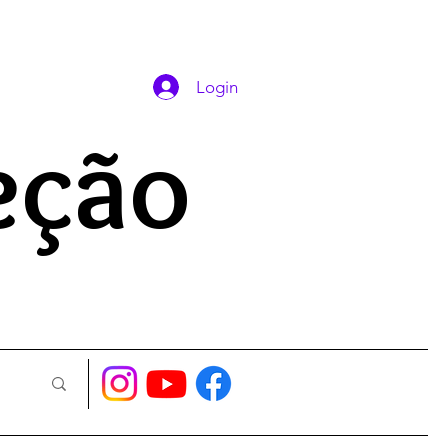
DAS ORAÇÕES
Login
eção