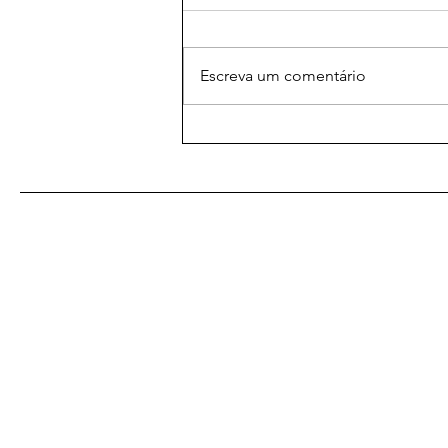
Escreva um comentário
As Melhores Orações
Eficazes para
Relacionamentos: Amarração
Amorosa para Fortalecer
Laços
De