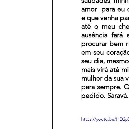
saudades minh
amor  para eu c
e que venha para
até o meu che
ausência fará 
procurar bem r
em seu coração
seu dia, mesmo
mais virá até m
mulher da sua v
para sempre. O
pedido. Saravá.
https://youtu.be/HD2p