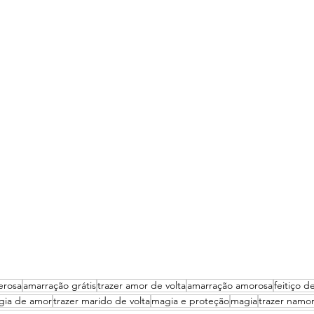
erosa
amarração grátis
trazer amor de volta
amarração amorosa
feitiço d
gia de amor
trazer marido de volta
magia e proteção
magia
trazer namor