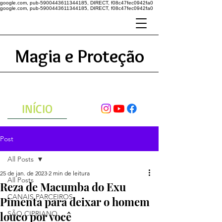
google.com, pub-5900443611344185, DIRECT, f08c47fec0942fa0
google.com, pub-5900443611344185, DIRECT, f08c47fec0942fa0
Magia e Proteção
A ENERGIA DO UNIVERSO
ATRAVÉS DAS ORAÇÕES
INÍCIO
Post
All Posts
25 de jan. de 2023
2 min de leitura
All Posts
Reza de Macumba do Exu
CANAIS PARCEIROS
Pimenta para deixar o homem
louco por você
SÃO CIPRIANO