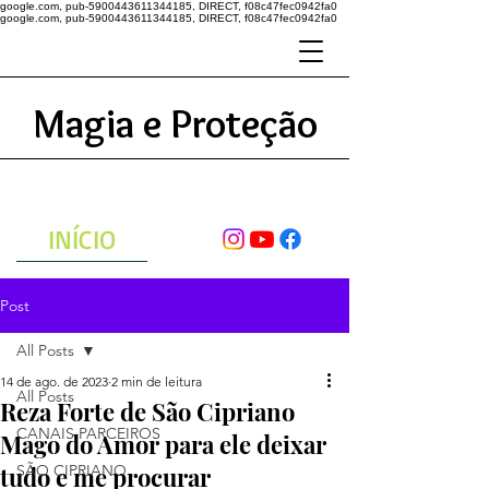
google.com, pub-5900443611344185, DIRECT, f08c47fec0942fa0
google.com, pub-5900443611344185, DIRECT, f08c47fec0942fa0
Magia e Proteção
A ENERGIA DO UNIVERSO
ATRAVÉS DAS ORAÇÕES
INÍCIO
Post
All Posts
14 de ago. de 2023
2 min de leitura
All Posts
Reza Forte de São Cipriano
CANAIS PARCEIROS
Mago do Amor para ele deixar
tudo e me procurar
SÃO CIPRIANO