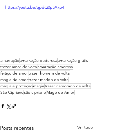
https://youtu.be/qpdQ0p5Akp4
amarração
amarração poderosa
amarração grátis
trazer amor de volta
amarração amorosa
feitiço de amor
trazer homem de volta
magia de amor
trazer marido de volta
magia e proteção
magia
trazer namorado de volta
São Cipriano
são cipriano
Mago do Amor
Ver tudo
Posts recentes