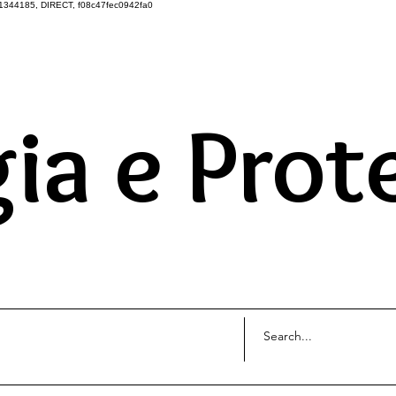
1344185, DIRECT, f08c47fec0942fa0
DO UNIVERSO ATRAVÉS 
ia e Prot