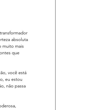
 transformador 
rteza absoluta 
o muito mais 
pontes que 
ão, você está 
o, eu estou 
o, não passa 
oderosa, 