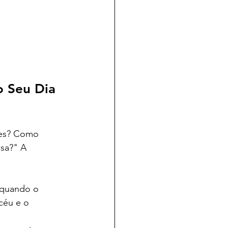
 Seu Dia 
ões? Como 
sa?" A 
 quando o 
céu e o 