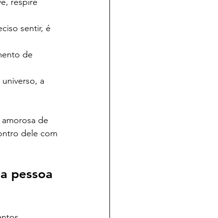
, respire 
ciso sentir, é 
mento de 
universo, a 
a amorosa de 
ontro dele com 
 a pessoa 
antos 