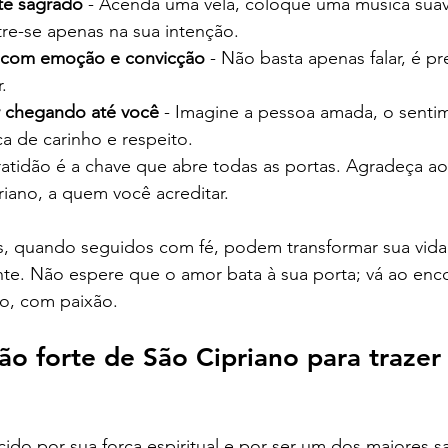
te sagrado
 - Acenda uma vela, coloque uma música suave
re-se apenas na sua intenção.
o com emoção e convicção
 - Não basta apenas falar, é pre
.
r chegando até você
 - Imagine a pessoa amada, o senti
oca de carinho e respeito.
ratidão é a chave que abre todas as portas. Agradeça ao 
riano, a quem você acreditar.
s, quando seguidos com fé, podem transformar sua vid
te. Não espere que o amor bata à sua porta; vá ao enc
o, com paixão.
ão forte de São Cipriano para trazer
ido por sua força espiritual e por ser um dos maiores s