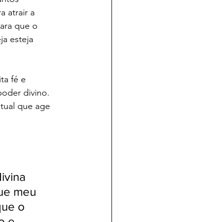
 atrair a 
ara que o 
a esteja 
a fé e 
poder divino. 
itual que age 
ivina 
que meu 
ue o 
o e 