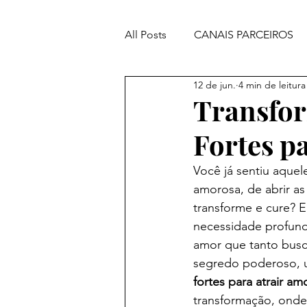
All Posts
CANAIS PARCEIROS
12 de jun.
4 min de leitura
ORAÇÕES PODEROSAS
Transfor
Fortes p
Você já sentiu aquel
amorosa, de abrir as
transforme e cure? E
necessidade profund
amor que tanto busc
segredo poderoso, um
fortes para atrair am
transformação, onde 