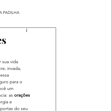
A PADILHA
es
 sua vida 
re, invada, 
essa 
guro para o 
ocê um 
ia: as 
orações 
rgia e 
 portas do seu 