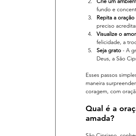
Crie um ambien
fundo e concent
Repita a oraçã
preciso acreditar
Visualize o amo
felicidade, a tr
Seja grato
 - A g
Deus, a São Cip
Esses passos simple
maneira surpreenden
coragem, com oraçã
Qual é a oraç
amada?
São Cipriano, conhec