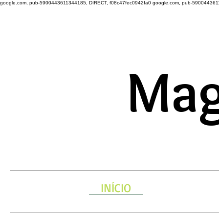
google.com, pub-5900443611344185, DIRECT, f08c47fec0942fa0
google.com, pub-590044361
A ENERGIA 
Mag
INÍCIO