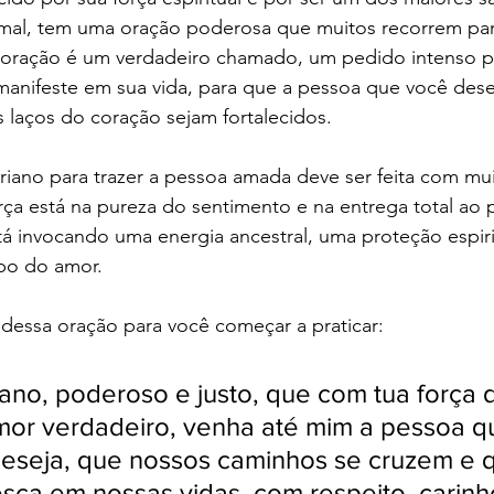
 mal, tem uma oração poderosa que muitos recorrem para
oração é um verdadeiro chamado, um pedido intenso p
anifeste em sua vida, para que a pessoa que você desej
 laços do coração sejam fortalecidos.
iano para trazer a pessoa amada deve ser feita com muit
orça está na pureza do sentimento e na entrega total ao 
stá invocando uma energia ancestral, uma proteção espir
po do amor.
dessa oração para você começar a praticar:
iano, poderoso e justo, que com tua força d
amor verdadeiro, venha até mim a pessoa 
eseja, que nossos caminhos se cruzem e q
esça em nossas vidas, com respeito, carinh