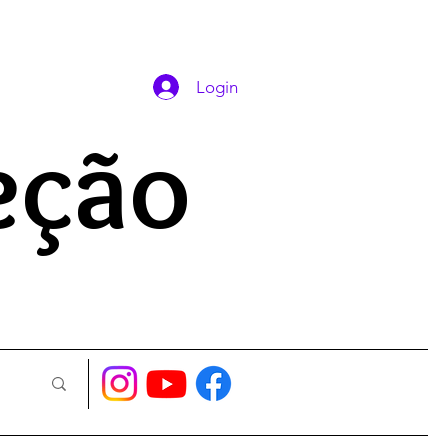
DAS ORAÇÕES
Login
eção