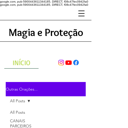
google.com, pub-5900443611344185, DIRECT, f08c47fec0942fa0
google.com, pub-5900443611344185, DIRECT, f08c47fec0942fa0
Magia e Proteção
A ENERGIA DO UNIVERSO
ATRAVÉS DAS ORAÇÕES
INÍCIO
Outras Orações...
All Posts
All Posts
CANAIS
PARCEIROS