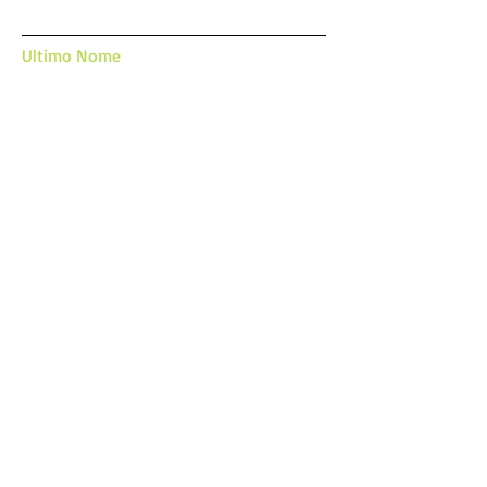
Ultimo Nome
Email
Mensagem
Enviar