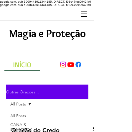
google.com, pub-5900443611344185, DIRECT, f08c47fec0942fa0
google.com, pub-5900443611344185, DIRECT, f08c47fec0942fa0
Magia e Proteção
A ENERGIA DO UNIVERSO
ATRAVÉS DAS ORAÇÕES
INÍCIO
Outras Orações...
All Posts
All Posts
CANAIS
Oração do Credo
PARCEIROS