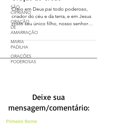
SÃO
Creio em Deus pai todo poderoso,
CIPRIANO
criador do céu e da terra, e em Jesus
ORAÇÃO
cristo seu único filho, nosso senhor
DE
que foi concebido, pelo poder...
AMARRAÇÃO
MARIA
PADILHA
ORAÇÕES
PODEROSAS
Deixe sua
mensagem/comentário:
Primeiro Nome