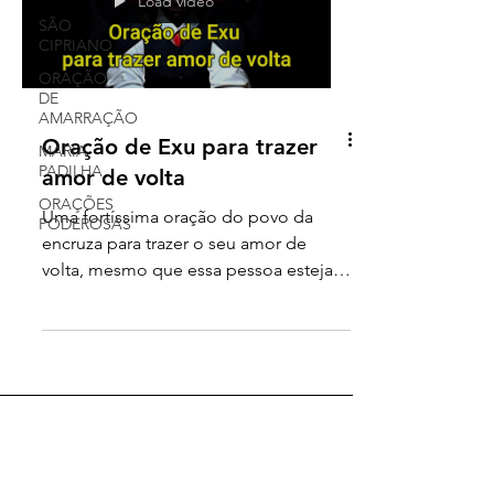
Load video
SÃO
CIPRIANO
ORAÇÃO
DE
AMARRAÇÃO
Oração de Exu para trazer
MARIA
PADILHA
amor de volta
ORAÇÕES
Uma fortíssima oração do povo da
PODEROSAS
encruza para trazer o seu amor de
volta, mesmo que essa pessoa esteja
longe. Oração de Exu para trazer...