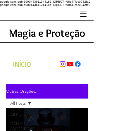
google.com, pub-5900443611344185, DIRECT, f08c47fec0942fa0
google.com, pub-5900443611344185, DIRECT, f08c47fec0942fa0
Magia e Proteção
A ENERGIA DO UNIVERSO
ATRAVÉS DAS ORAÇÕES
INÍCIO
Outras Orações...
All Posts
All Posts
CANAIS
PARCEIROS