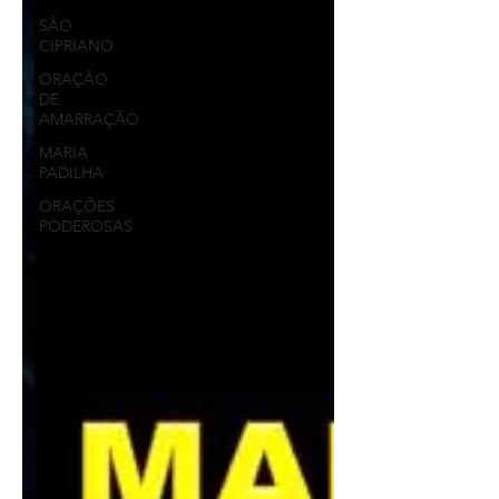
SÃO
CIPRIANO
ORAÇÃO
DE
AMARRAÇÃO
MARIA
PADILHA
ORAÇÕES
PODEROSAS