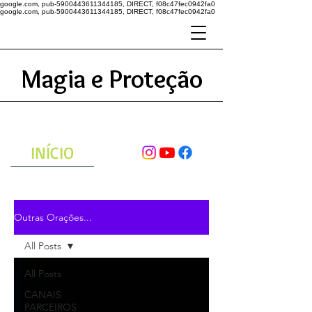
google.com, pub-5900443611344185, DIRECT, f08c47fec0942fa0
google.com, pub-5900443611344185, DIRECT, f08c47fec0942fa0
Magia e Proteção
A ENERGIA DO UNIVERSO
ATRAVÉS DAS ORAÇÕES
INÍCIO
Outras Orações...
All Posts
All Posts
CANAIS
PARCEIROS