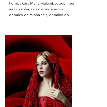
Oração a Maria Mulambo
que arrasta o teu amor até
você
Pomba Gira Maria Mulambo, que meu
amor venha, saia de onde estiver,
debaixo da minha saia, debaixo do
meu pé, homem deve fazer o que a...