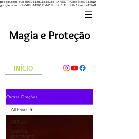
google.com, pub-5900443611344185, DIRECT, f08c47fec0942fa0
google.com, pub-5900443611344185, DIRECT, f08c47fec0942fa0
Magia e Proteção
A ENERGIA DO UNIVERSO
ATRAVÉS DAS ORAÇÕES
INÍCIO
Outras Orações...
All Posts
All Posts
CANAIS
PARCEIROS