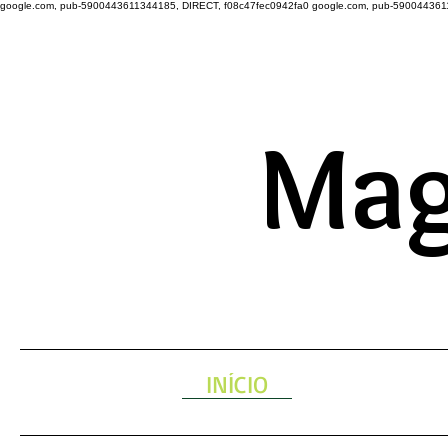
google.com, pub-5900443611344185, DIRECT, f08c47fec0942fa0
google.com, pub-590044361
A ENERGIA 
Mag
INÍCIO