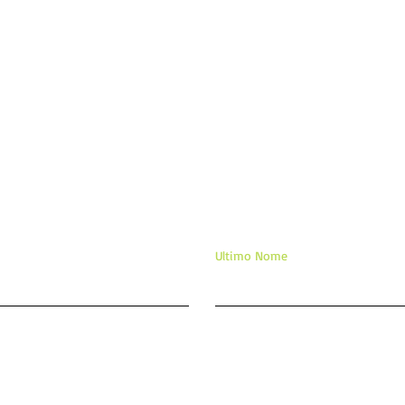
ixe sua mensagem/comentár
Ultimo Nome