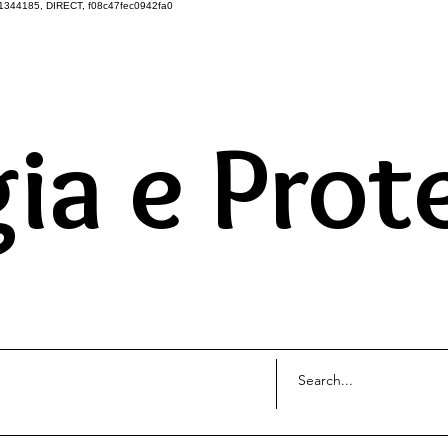
1344185, DIRECT, f08c47fec0942fa0
DO UNIVERSO ATRAVÉS 
ia e Prot