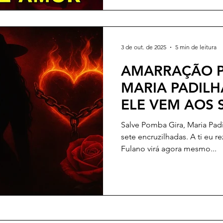
amorosa e toque o coração
pensamentos de meu amor s
saudade, carinho, desejo e 
encontre paz
3 de out. de 2025
5 min de leitura
AMARRAÇÃO 
MARIA PADILH
ELE VEM AOS 
Salve Pomba Gira, Maria Pad
sete encruzilhadas. A ti eu r
Fulano virá agora mesmo...