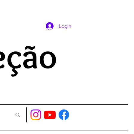
DAS ORAÇÕES
Login
eção