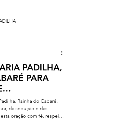
ADILHA
RIA PADILHA,
ABARÉ PARA
E
E CHEIO DE
adilha, Rainha do Cabaré,
or, da sedução e das
 esta oração com fé, respeito
ainha do Cabaré, mulher forte
 mistérios do coração
o que olhe para minha vida