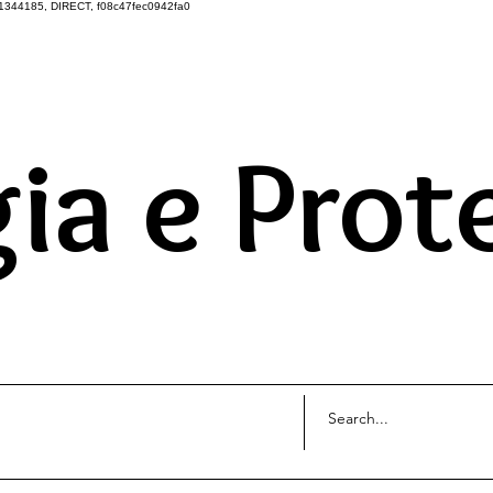
1344185, DIRECT, f08c47fec0942fa0
DO UNIVERSO ATRAVÉS 
ia e Prot