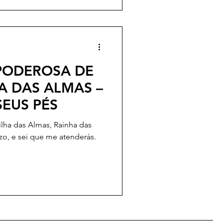
 de quem eu amo. Que os
e voltem para mim com
arrependimento. Que ele não
PODEROSA DE
A DAS ALMAS –
SEUS PÉS
ilha das Almas, Rainha das
ezo, e sei que me atenderás.