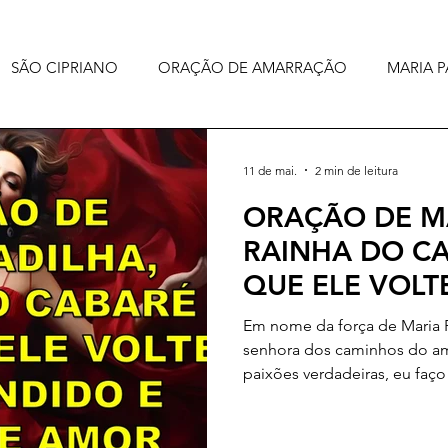
SÃO CIPRIANO
ORAÇÃO DE AMARRAÇÃO
MARIA P
11 de mai.
2 min de leitura
ORAÇÃO DE MA
RAINHA DO C
QUE ELE VOLT
ARREPENDIDO 
Em nome da força de Maria P
AMOR
senhora dos caminhos do am
paixões verdadeiras, eu faço
e confiança. Maria Padilha R
e poderosa, que conhece os
humano, peço neste moment