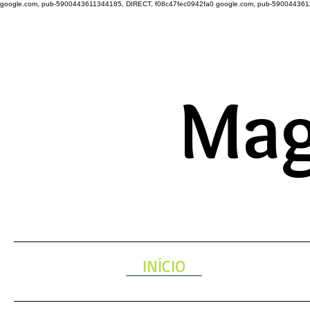
google.com, pub-5900443611344185, DIRECT, f08c47fec0942fa0
google.com, pub-590044361
A ENERGIA 
Mag
INÍCIO