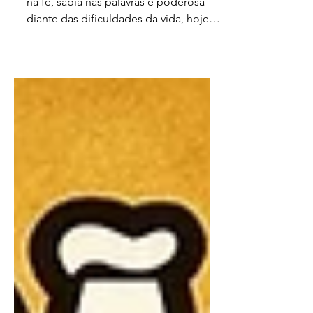
Ó gloriosa Santa Catarina, mulher forte
na fé, sábia nas palavras e poderosa
diante das dificuldades da vida, hoje
eu me coloco diante da tua luz e da
tua proteção para pedir auxílio no
amor. Tu que conheces as dores do
coração, as lágrimas derramadas em
silêncio e a saudade que aperta o
peito durante as noites mais difíceis,
escuta agora esta oração feita com fé,
esperança e verdade. Santa Catarina
bendita, intercede por mim neste
momento em que meu coração sofre
pela ausênc