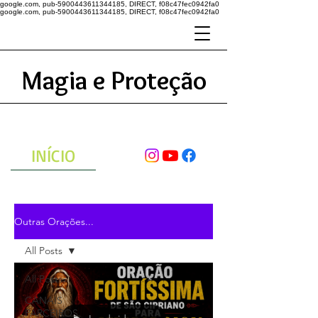
google.com, pub-5900443611344185, DIRECT, f08c47fec0942fa0
google.com, pub-5900443611344185, DIRECT, f08c47fec0942fa0
Magia e Proteção
A ENERGIA DO UNIVERSO
ATRAVÉS DAS ORAÇÕES
INÍCIO
Outras Orações...
All Posts
All Posts
CANAIS
PARCEIROS