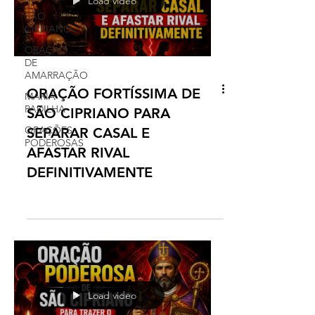
Load video
SÃO
CIPRIANO
ORAÇÃO
DE
AMARRAÇÃO
ORAÇÃO FORTÍSSIMA DE
MARIA
PADILHA
SÃO CIPRIANO PARA
ORAÇÕES
SEPARAR CASAL E
PODEROSAS
AFASTAR RIVAL
DEFINITIVAMENTE
Load video