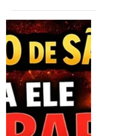
mistérios, guardião dos segredos do
coração humano, hoje me coloco
diante da tua poderosa presença com
a alma aberta, o coração aflito e cheio
de saudade daquele amor que se
afastou de mim. São Cipriano, tu que
compreendes as dores do amor
perdido, olha para mim neste
momento de angústia e escuta o meu
clamor sincero. Se for da vontade
divina e para o bem de nossas vidas,
toca agora o coração de Fulano,
desfaz toda mágoa, todo orgulho,
toda