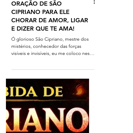
ORAÇÃO DE SÃO
CIPRIANO PARA ELE
CHORAR DE AMOR, LIGAR
E DIZER QUE TE AMA!
Ó glorioso São Cipriano, mestre dos
mistérios, conhecedor das forças
visíveis e invisíveis, eu me coloco neste
momento diante de tua presença
sagrada com o coração aberto,
humilde e cheio de esperança. Assim
como dominaste os segredos do
universo e transformaste tua vida pela
luz divina, peço que olhes por mim