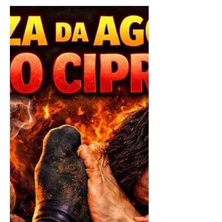
Ó glorioso e poderoso São Cipriano,
tu que conheces os mistérios visíveis e
invisíveis,tu que tens poder sobre os
caminhos, sobre os pensamentos e
sobre os corações,escuta agora o
clamor da minha alma aflita e ferida.
São Cipriano, eu te peço: vai agora
onde estiver Fulano, toca o coração
dele, inquieta o pensamento dele, tira
o sossego, tira a paz, tira o descanso,
enquanto ele não lembrar de mim,
enquanto ele não sentir saudade,
enquanto ele não desejar voltar para
os meus