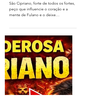
REZA DA AGONIA DE SÃO
CIPRIANO CHORA NOS
MEUS PÉS QUE NINGUÉM
DESFAZ
São Cipriano, forte de todos os fortes,
peço que influencie o coração e a
mente de Fulano e o deixe
desesperado e irritado por mim, de
modo que um anseio dentro dele
cresça e ele nem possa controlar. São
Cipriano age dentro de seu coração,
age dentro de sua mente, transforma,
transforma seus pensamentos e faça
tudo o que é necessário fazer para