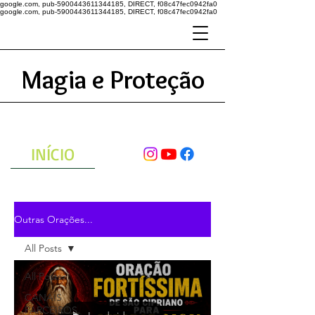
google.com, pub-5900443611344185, DIRECT, f08c47fec0942fa0
google.com, pub-5900443611344185, DIRECT, f08c47fec0942fa0
Magia e Proteção
A ENERGIA DO UNIVERSO
ATRAVÉS DAS ORAÇÕES
INÍCIO
Outras Orações...
All Posts
All Posts
CANAIS
PARCEIROS