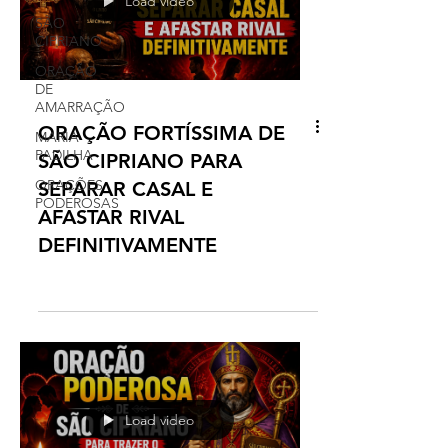
Load video
SÃO
CIPRIANO
ORAÇÃO
DE
AMARRAÇÃO
ORAÇÃO FORTÍSSIMA DE
MARIA
PADILHA
SÃO CIPRIANO PARA
ORAÇÕES
SEPARAR CASAL E
PODEROSAS
AFASTAR RIVAL
DEFINITIVAMENTE
Load video