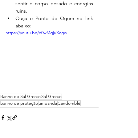
sentir o corpo pesado e energias 
ruins.
Ouça o Ponto de Ogum no link 
abaixo:
https://youtu.be/e0wMqjuXagw
Banho de Sal Grosso
Sal Grosso
banho de proteção
umbanda
Candomblé