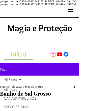
google.com, pub-5900443611344185, DIRECT, f08c47fec0942fa0
google.com, pub-5900443611344185, DIRECT, f08c47fec0942fa0
Magia e Proteção
A ENERGIA DO UNIVERSO
ATRAVÉS DAS ORAÇÕES
INÍCIO
Post
All Posts
5 de set. de 2022
1 min de leitura
All Posts
Banho de Sal Grosso
CANAIS PARCEIROS
SÃO CIPRIANO