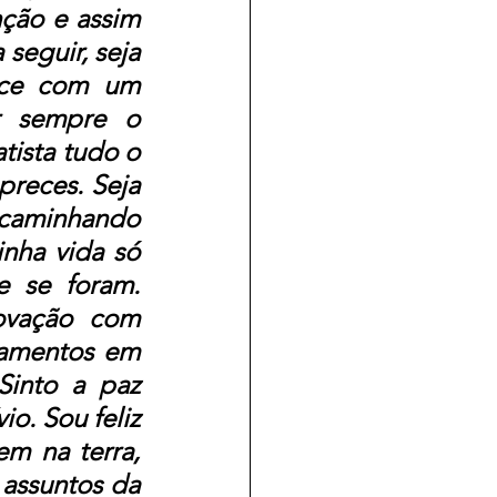
ção e assim 
seguir, seja 
nce com um 
r sempre o 
ista tudo o 
reces. Seja 
 caminhando 
nha vida só 
 se foram. 
vação com 
samentos em 
into a paz 
o. Sou feliz 
m na terra, 
assuntos da 