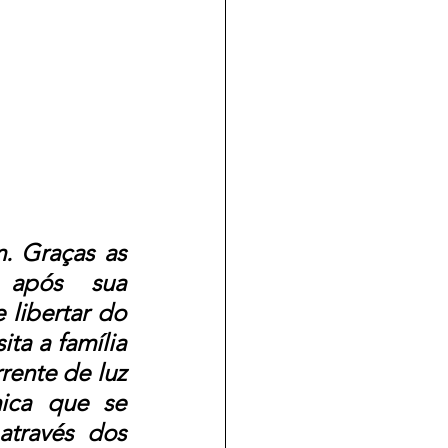
. Graças as 
 após  sua 
 libertar do 
ta a família 
ente de luz 
ica que se 
través dos 