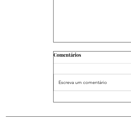
Comentários
Escreva um comentário
As mais poderosas orações
amorosas: um caminho para
o coração desejado