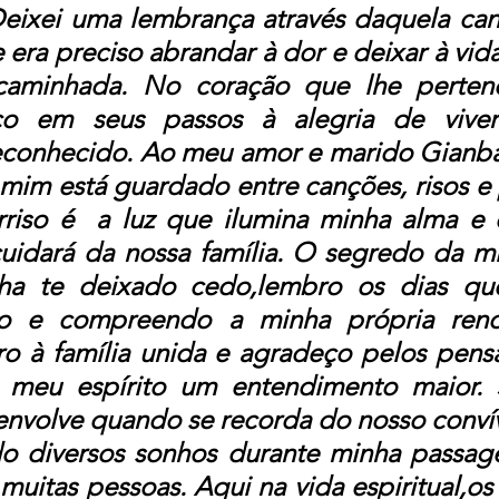
Deixei uma lembrança através daquela can
era preciso abrandar à dor e deixar à vida 
caminhada. No coração que lhe perte
ço em seus passos à alegria de vive
conhecido. Ao meu amor e marido Gianbat
 mim está guardado entre canções, risos e p
orriso é  a luz que ilumina minha alma e
uidará da nossa família. O segredo da mi
ha te deixado cedo,lembro os dias que
o e compreendo a minha própria reno
tro à família unida e agradeço pelos pen
 meu espírito um entendimento maior. S
 envolve quando se recorda do nosso convívi
do diversos sonhos durante minha passage
muitas pessoas. Aqui na vida espiritual,os 