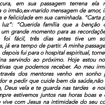
cura, em sua passagem terrena ela 
o irmão,ex-marido mensagem de amor, in
da e felicidade em sua caminhada. “Carta p
uz”: “Querida família que a benção 
é um grande momento para as recordações
foi fácil, três dias antes tive um so
, já era tempo de partir. A minha passag
 depois fui para o hospital espiritual, tornei
vina servindo ao próximo. Hoje estou n
ativas que podemos receber. Ao meu irmã
través dos mentores venho em sonho p
 dor e pedir que cuide bem da saúde,não 
a, Deus vela e te guarda nas tardes  e noi
pre estivemos juntos nas horas boas e d
 vive com Jesus na intimidade do seu co