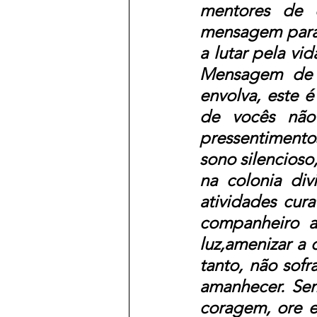
mentores de 
mensagem para 
a lutar pela vi
Mensagem de l
envolva, este 
de vocês não 
pressentimentos
sono silencioso,
na colonia di
atividades cur
companheiro a
luz,amenizar a
tanto, não sofr
amanhecer. Sem
coragem, ore e