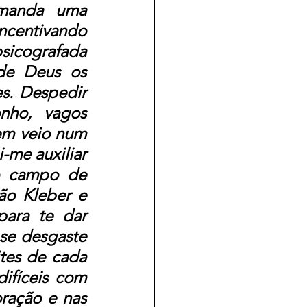
manda uma 
centivando 
sicografada 
de Deus os 
. Despedir 
nho, vagos 
em veio num 
-me auxiliar 
o campo de 
o Kleber e 
ara te dar 
se desgaste 
tes de cada 
ifíceis com 
ração e nas 