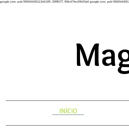
google.com, pub-5900443611344185, DIRECT, f08c47fec0942fa0
google.com, pub-590044361
A ENERGIA 
Mag
INÍCIO