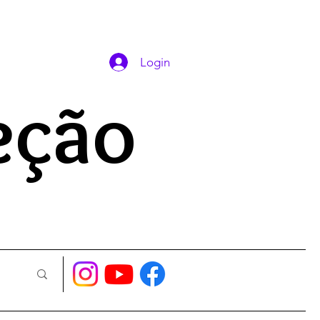
DAS ORAÇÕES
Login
eção