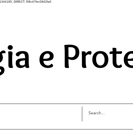
1344185, DIRECT, f08c47fec0942fa0
DO UNIVERSO ATRAVÉS 
ia e Prot