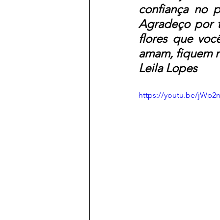
confiança no p
Agradeço por t
flores que voc
amam, fiquem n
Leila Lopes
https://youtu.be/jWp2n