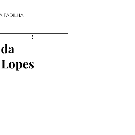
A PADILHA
 da
a Lopes