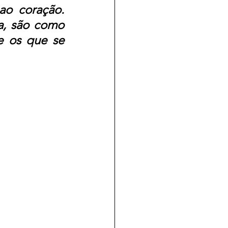
o coração. 
, são como 
 os que se 