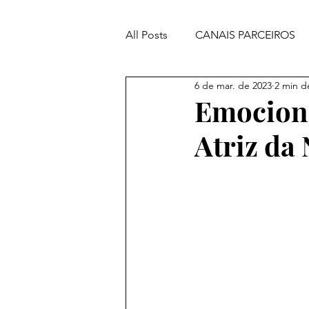
All Posts
CANAIS PARCEIROS
6 de mar. de 2023
2 min de
ORAÇÕES PODEROSAS
Emociona
Atriz da