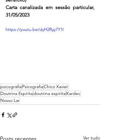
Carta canalizada em sessão particular, 
31/05/2023
https://youtu.be/dyH2Ryy7Y1I
psicografia
Psicografia
Chico Xavier
Doutrina Espírita
doutrina espírita
Kardec
Nosso Lar
Ver tudo
Posts recentes