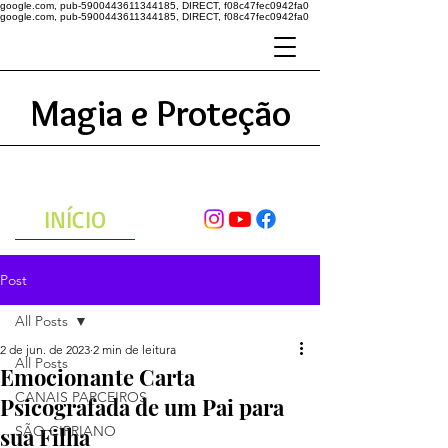
google.com, pub-5900443611344185, DIRECT, f08c47fec0942fa0
google.com, pub-5900443611344185, DIRECT, f08c47fec0942fa0
Magia e Proteção
A ENERGIA DO UNIVERSO
ATRAVÉS DAS ORAÇÕES
INÍCIO
Post
All Posts
2 de jun. de 2023
2 min de leitura
All Posts
Emocionante Carta
CANAIS PARCEIROS
Psicografada de um Pai para
sua Filha
SÃO CIPRIANO