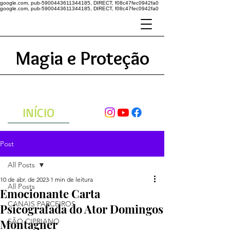
google.com, pub-5900443611344185, DIRECT, f08c47fec0942fa0
google.com, pub-5900443611344185, DIRECT, f08c47fec0942fa0
Magia e Proteção
A ENERGIA DO UNIVERSO
ATRAVÉS DAS ORAÇÕES
INÍCIO
Post
All Posts
10 de abr. de 2023
1 min de leitura
All Posts
Emocionante Carta
CANAIS PARCEIROS
Psicografada do Ator Domingos
Montagner
SÃO CIPRIANO