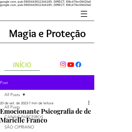
google.com, pub-5900443611344185, DIRECT, f08c47fec0942fa0
google.com, pub-5900443611344185, DIRECT, f08c47fec0942fa0
Magia e Proteção
A ENERGIA DO UNIVERSO
ATRAVÉS DAS ORAÇÕES
INÍCIO
Post
All Posts
20 de set. de 2023
7 min de leitura
All Posts
Emocionante Psicografia de de
CANAIS PARCEIROS
Marielle Franco
SÃO CIPRIANO