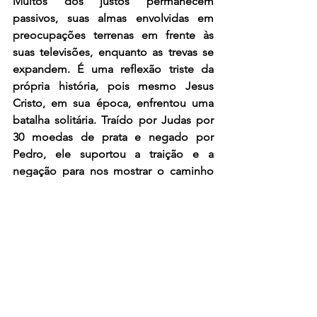
Muitos dos justos permanecem 
passivos, suas almas envolvidas em 
preocupações terrenas em frente às 
suas televisões, enquanto as trevas se 
expandem. É uma reflexão triste da 
própria história, pois mesmo Jesus 
Cristo, em sua época, enfrentou uma 
batalha solitária. Traído por Judas por 
30 moedas de prata e negado por 
Pedro, ele suportou a traição e a 
negação para nos mostrar o caminho 
da salvação. Ao contemplar o estado 
atual do mundo, é fácil imaginar a 
extensão da batalha que se desenrola.
No entanto, podemos encontrar 
esperança na resiliência de nossa fé. 
Jesus nunca desistiu de nós, mesmo 
nos momentos mais sombrios. Ele é 
nosso General Divino, e é nosso dever 