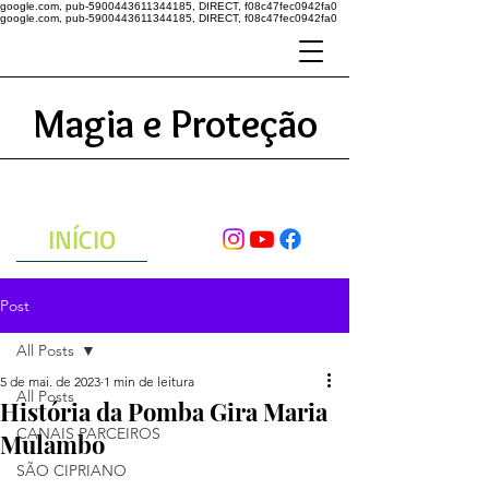
google.com, pub-5900443611344185, DIRECT, f08c47fec0942fa0
google.com, pub-5900443611344185, DIRECT, f08c47fec0942fa0
Magia e Proteção
A ENERGIA DO UNIVERSO
ATRAVÉS DAS ORAÇÕES
INÍCIO
Post
All Posts
5 de mai. de 2023
1 min de leitura
All Posts
História da Pomba Gira Maria
CANAIS PARCEIROS
Mulambo
SÃO CIPRIANO