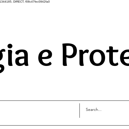
1344185, DIRECT, f08c47fec0942fa0
DO UNIVERSO ATRAVÉS 
ia e Prot