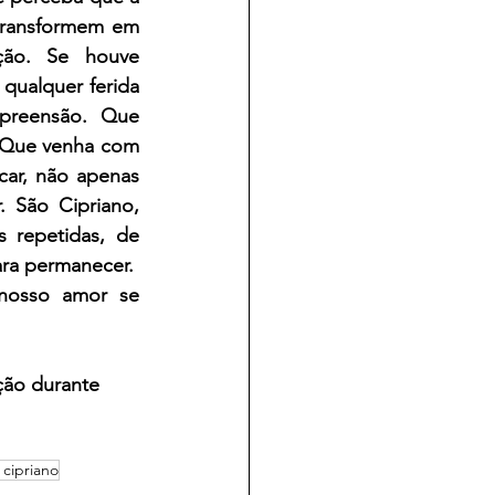
transformem em 
ção. Se houve 
ualquer ferida 
preensão. Que 
 Que venha com 
car, não apenas 
São Cipriano, 
 repetidas, de 
ra permanecer.  
nosso amor se 
ção durante 
 cipriano