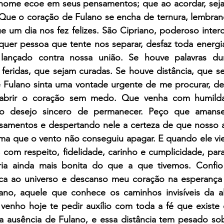
nome ecoe em seus pensamentos; que ao acordar, seja
Que o coração de Fulano se encha de ternura, lembranç
ue um dia nos fez felizes. São Cipriano, poderoso interce
uer pessoa que tente nos separar, desfaz toda energia 
lançado contra nossa união. Se houve palavras dur
feridas, que sejam curadas. Se houve distância, que se
Fulano sinta uma vontade urgente de me procurar, de
 abrir o coração sem medo. Que venha com humild
o desejo sincero de permanecer. Peço que amanses 
amentos e despertando nele a certeza de que nosso am
a que o vento não conseguiu apagar. E quando ele vier,
, com respeito, fidelidade, carinho e cumplicidade, pa
ória ainda mais bonita do que a que tivemos. Confio
ca ao universo e descanso meu coração na esperança 
no, aquele que conhece os caminhos invisíveis da al
venho hoje te pedir auxílio com toda a fé que existe 
 ausência de Fulano, e essa distância tem pesado sob