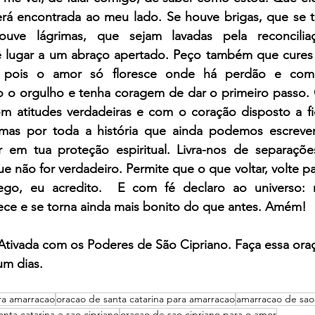
erá encontrada ao meu lado. Se houve brigas, que se 
ouve lágrimas, que sejam lavadas pela reconcilia
 lugar a um abraço apertado. Peço também que cures q
ós, pois o amor só floresce onde há perdão e com
o o orgulho e tenha coragem de dar o primeiro passo.
com atitudes verdadeiras e com o coração disposto a fi
s por toda a história que ainda podemos escrever. 
em tua proteção espiritual. Livra-nos de separações
e não for verdadeiro. Permite que o que voltar, volte pa
ego, eu acredito.  E com fé declaro ao universo: 
lece e se torna ainda mais bonito do que antes. Amém!
 Ativada com os Poderes de São Cipriano. Faça essa ora
um dias.
ra amarracao
oracao de santa catarina para amarracao
amarracao de sao
nta catarina e sao cipriano
oracao de sao cipriano para o amor