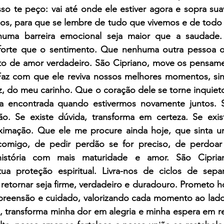
isso te peço: vai até onde ele estiver agora e sopra s
s, para que se lembre de tudo que vivemos e de todo 
uma barreira emocional seja maior que a saudade
s forte que o sentimento. Que nenhuma outra pessoa 
to de amor verdadeiro. São Cipriano, move os pensame
az com que ele reviva nossos melhores momentos, sint
z, do meu carinho. Que o coração dele se torne inquiet
 encontrada quando estivermos novamente juntos. Se 
o. Se existe dúvida, transforma em certeza. Se exist
ximação. Que ele me procure ainda hoje, que sinta u
ar comigo, de pedir perdão se for preciso, de perdoa
istória com mais maturidade e amor. São Ciprian
ua proteção espiritual. Livra-nos de ciclos de separ
 retornar seja firme, verdadeiro e duradouro. Prometo h
preensão e cuidado, valorizando cada momento ao lad
 transforma minha dor em alegria e minha espera em r