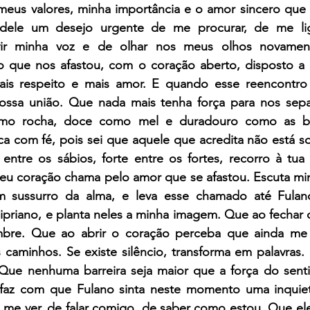
eus valores, minha importância e o amor sincero que s
 dele um desejo urgente de me procurar, de me lig
r minha voz e de olhar nos meus olhos novament
o que nos afastou, com o coração aberto, disposto a
ais respeito e mais amor. E quando esse reencontro 
ossa união. Que nada mais tenha força para nos sepa
omo rocha, doce como mel e duradouro como as bên
a com fé, pois sei que aquele que acredita não está so
 entre os sábios, forte entre os fortes, recorro à tua
 coração chama pelo amor que se afastou. Escuta mi
 sussurro da alma, e leva esse chamado até Fulano.
priano, e planta neles a minha imagem. Que ao fechar o
bre. Que ao abrir o coração perceba que ainda me a
 caminhos. Se existe silêncio, transforma em palavras. S
Que nenhuma barreira seja maior que a força do sent
 faz com que Fulano sinta neste momento uma inquieta
me ver, de falar comigo, de saber como estou. Que ele