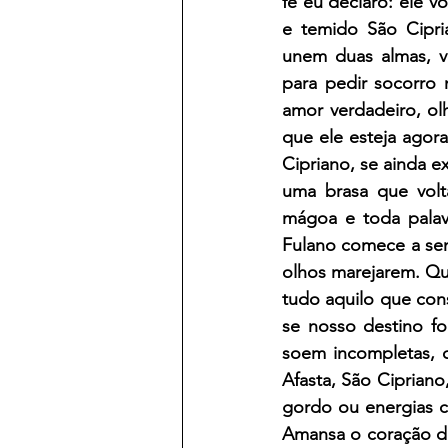
fé eu declaro: ele v
e temido São Cipri
unem duas almas, ve
para pedir socorro
amor verdadeiro, ol
que ele esteja agor
Cipriano, se ainda e
uma brasa que volta
mágoa e toda palav
Fulano comece a sen
olhos marejarem. Qu
tudo aquilo que con
se nosso destino fo
soem incompletas, q
Afasta, São Cipriano
gordo ou energias c
Amansa o coração de