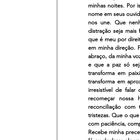
minhas noites. Por 
nome em seus ouvido
nos une. Que nenh
distração seja mai
que é meu por direi
em minha direção. F
abraço, da minha vo
e que a paz só seja
transforma em paixã
transforma em apro
irresistível de fal
recomeçar nossa h
reconciliação com t
tristezas. Que o que
com paciência, com
Recebe minha prece,