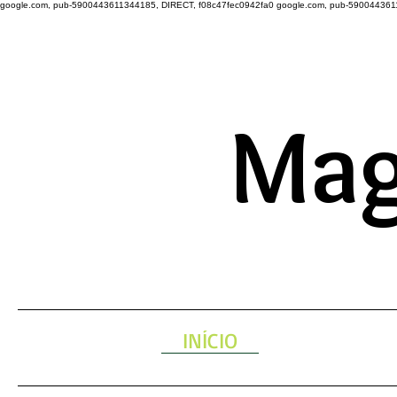
google.com, pub-5900443611344185, DIRECT, f08c47fec0942fa0
google.com, pub-590044361
A ENERGIA 
Mag
INÍCIO