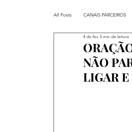
All Posts
CANAIS PARCEIROS
4 de fev.
5 min de leitura
ORAÇÕES PODEROSAS
ORAÇÃO 
NÃO PAR
LIGAR E