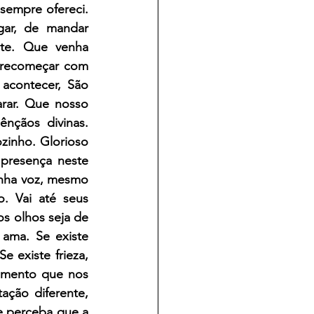
empre ofereci. 
ar, de mandar 
e. Que venha 
 recomeçar com 
acontecer, São 
rar. Que nosso 
çãos divinas. 
zinho. Glorioso 
 presença neste 
nha voz, mesmo 
 Vai até seus 
s olhos seja de 
ma. Se existe 
e existe frieza, 
imento que nos 
ção diferente, 
 perceba que a 