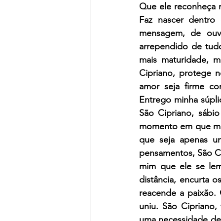
Que ele reconheça m
Faz nascer dentro
mensagem, de ouvi
arrependido de tud
mais maturidade, m
Cipriano, protege n
amor seja firme c
Entrego minha súplic
São Cipriano, sábio
momento em que meu
que seja apenas um
pensamentos, São Ci
mim que ele se lem
distância, encurta os
reacende a paixão. 
uniu. São Cipriano,
uma necessidade de 