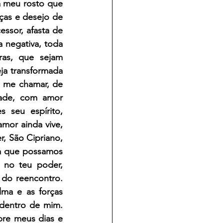
 meu rosto que 
as e desejo de 
ssor, afasta de 
negativa, toda 
as, que sejam 
ja transformada 
 me chamar, de 
ade, com amor 
seu espírito, 
or ainda vive, 
 São Cipriano, 
ra que possamos 
 no teu poder, 
do reencontro. 
ma e as forças 
dentro de mim. 
re meus dias e 