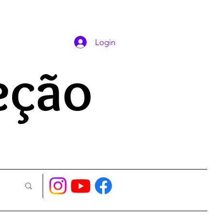
DAS ORAÇÕES
Login
eção