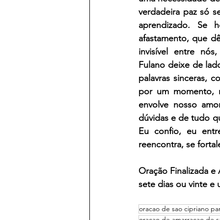
verdadeira paz só s
aprendizado. Se h
afastamento, que dê
invisível entre n
Fulano deixe de lad
palavras sinceras, 
por um momento, ma
envolve nosso amor 
dúvidas e de tudo qu
Eu confio, eu entr
reencontra, se forta
Oração Finalizada e
sete dias ou vinte e 
oracao de sao cipriano pa
oracao de amarracao de sa