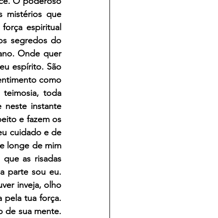
ece. Ó poderoso 
 mistérios que 
rça espiritual 
s segredos do 
ano. Onde quer 
u espírito. São 
sentimento como 
teimosia, toda 
neste instante 
ito e fazem os 
u cuidado e de 
de longe de mim 
que as risadas 
 parte sou eu. 
er inveja, olho 
pela tua força. 
 de sua mente. 