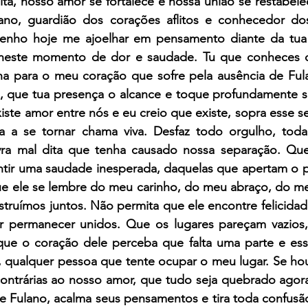
olta, nosso amor se fortalece e nossa união se restabel
ano, guardião dos corações aflitos e conhecedor dos
nho hoje me ajoelhar em pensamento diante da tua fo
 neste momento de dor e saudade. Tu que conheces o
ha para o meu coração que sofre pela ausência de Ful
a, que tua presença o alcance e toque profundamente se
xiste amor entre nós e eu creio que existe, sopra esse 
 a se tornar chama viva. Desfaz todo orgulho, toda 
ra mal dita que tenha causado nossa separação. Que 
tir uma saudade inesperada, daquelas que apertam o pe
e ele se lembre do meu carinho, do meu abraço, do me
struímos juntos. Não permita que ele encontre felicida
r permanecer unidos. Que os lugares pareçam vazios, 
ue o coração dele perceba que falta uma parte e essa
, qualquer pessoa que tente ocupar o meu lugar. Se houv
ontrárias ao nosso amor, que tudo seja quebrado agora 
 Fulano, acalma seus pensamentos e tira toda confusão