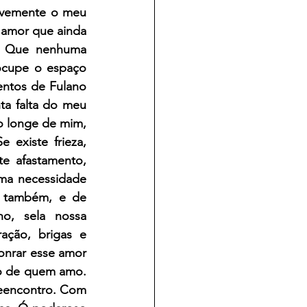
uavemente o meu 
amor que ainda 
. Que nenhuma 
ocupe o espaço 
ntos de Fulano 
a falta do meu 
o longe de mim, 
existe frieza, 
e afastamento, 
ma necessidade 
r também, e de 
o, sela nossa 
ação, brigas e 
onrar esse amor 
o de quem amo. 
eencontro. Com 