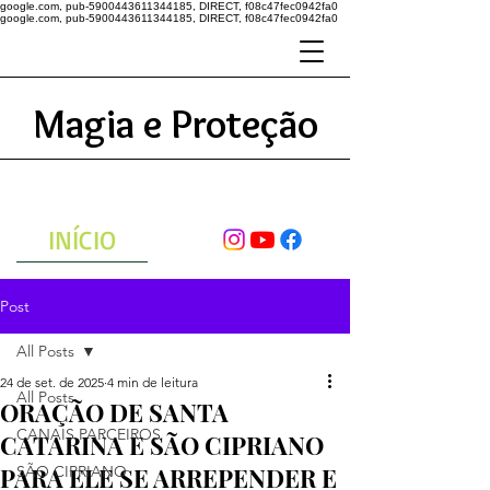
google.com, pub-5900443611344185, DIRECT, f08c47fec0942fa0
google.com, pub-5900443611344185, DIRECT, f08c47fec0942fa0
Magia e Proteção
A ENERGIA DO UNIVERSO
ATRAVÉS DAS ORAÇÕES
INÍCIO
Post
All Posts
24 de set. de 2025
4 min de leitura
All Posts
ORAÇÃO DE SANTA
CANAIS PARCEIROS
CATARINA E SÃO CIPRIANO
PARA ELE SE ARREPENDER E
SÃO CIPRIANO