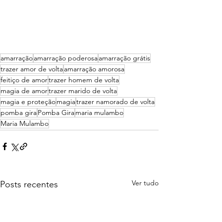
amarração
amarração poderosa
amarração grátis
trazer amor de volta
amarração amorosa
feitiço de amor
trazer homem de volta
magia de amor
trazer marido de volta
magia e proteção
magia
trazer namorado de volta
pomba gira
Pomba Gira
maria mulambo
Maria Mulambo
Ver tudo
Posts recentes