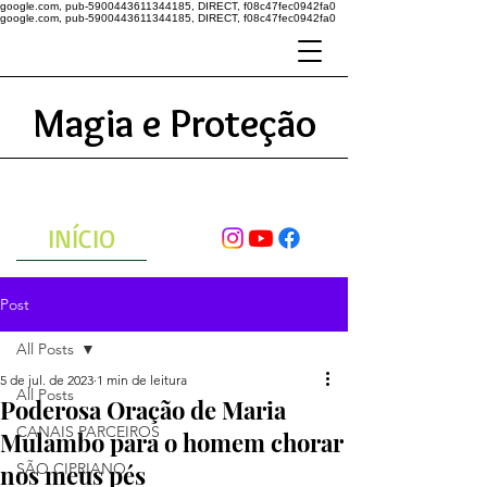
google.com, pub-5900443611344185, DIRECT, f08c47fec0942fa0
google.com, pub-5900443611344185, DIRECT, f08c47fec0942fa0
Magia e Proteção
A ENERGIA DO UNIVERSO
ATRAVÉS DAS ORAÇÕES
INÍCIO
Post
All Posts
5 de jul. de 2023
1 min de leitura
All Posts
Poderosa Oração de Maria
CANAIS PARCEIROS
Mulambo para o homem chorar
nos meus pés
SÃO CIPRIANO