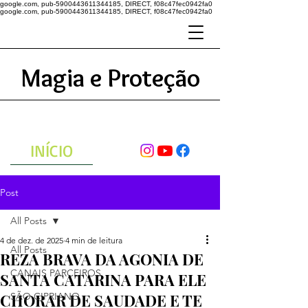
google.com, pub-5900443611344185, DIRECT, f08c47fec0942fa0
google.com, pub-5900443611344185, DIRECT, f08c47fec0942fa0
Magia e Proteção
A ENERGIA DO UNIVERSO
ATRAVÉS DAS ORAÇÕES
INÍCIO
Post
All Posts
4 de dez. de 2025
4 min de leitura
All Posts
REZA BRAVA DA AGONIA DE
CANAIS PARCEIROS
SANTA CATARINA PARA ELE
CHORAR DE SAUDADE E TE
SÃO CIPRIANO